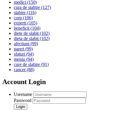
medici
(150)
cura de slabire
(127)
slabire
(116)
corp
(106)
experti
(105)
beneficii
(104)
diete de slabit
(102)
dieta de slabit
(102)
afectiuni
(99)
pareri
(99)
sfaturi
(94)
meniu
(94)
cure de slabire
(91)
cancer
(88)
Account Login
Username
Password