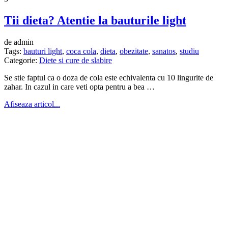
Tii dieta? Atentie la bauturile light
de admin
Tags:
bauturi light
,
coca cola
,
dieta
,
obezitate
,
sanatos
,
studiu
Categorie:
Diete si cure de slabire
Se stie faptul ca o doza de cola este echivalenta cu 10 lingurite de
zahar. In cazul in care veti opta pentru a bea …
Afiseaza articol...