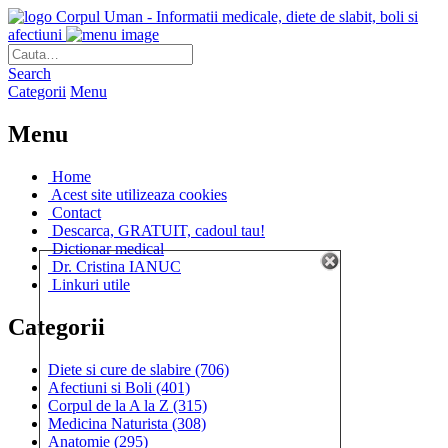
Corpul Uman - Informatii medicale, diete de slabit, boli si
afectiuni
Search
Categorii
Menu
Menu
Home
Acest site utilizeaza cookies
Contact
Descarca, GRATUIT, cadoul tau!
Dictionar medical
Dr. Cristina IANUC
Linkuri utile
Categorii
Diete si cure de slabire
(706)
Afectiuni si Boli
(401)
Corpul de la A la Z
(315)
Medicina Naturista
(308)
Anatomie
(295)