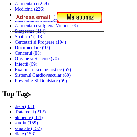
Alimentatia
(259)
Medicina
(226)
Sanatatea si Preventia
(170)
Interventii si Tratamente
(167)
Alimentatia si Igiena Vietii
(129)
Simptome
(114)
Stiati ca?
(113)
Cercetari si Progrese
(104)
Documentare
(97)
Cancerul
(88)
Organe si Sisteme
(70)
Infectii
(69)
Examinari si diagnostice
(65)
Sistemul Cardiovascular
(60)
Prevenire Si Depistare
(59)
Top Tags
dieta
(338)
Tratament
(212)
alimente
(184)
studiu
(159)
sanatate
(157)
diete
(153)