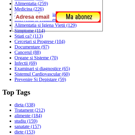
Alimentatia
(259)
Medicina
(226)
Sanatatea si Preventia
(170)
Interventii si Tratamente
(167)
Alimentatia si Igiena Vietii
(129)
Simptome
(114)
Stiati ca?
(113)
Cercetari si Progrese
(104)
Documentare
(97)
Cancerul
(88)
Organe si Sisteme
(70)
Infectii
(69)
Examinari si diagnostice
(65)
Sistemul Cardiovascular
(60)
Prevenire Si Depistare
(59)
Top Tags
dieta
(338)
Tratament
(212)
alimente
(184)
studiu
(159)
sanatate
(157)
diete
(153)