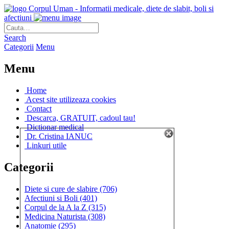
Corpul Uman - Informatii medicale, diete de slabit, boli si
afectiuni
Search
Categorii
Menu
Menu
Home
Acest site utilizeaza cookies
Contact
Descarca, GRATUIT, cadoul tau!
Dictionar medical
Dr. Cristina IANUC
Linkuri utile
Categorii
Diete si cure de slabire
(706)
Afectiuni si Boli
(401)
Corpul de la A la Z
(315)
Medicina Naturista
(308)
Anatomie
(295)