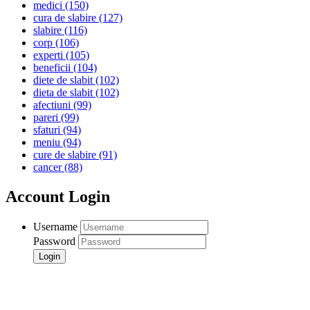
medici
(150)
cura de slabire
(127)
slabire
(116)
corp
(106)
experti
(105)
beneficii
(104)
diete de slabit
(102)
dieta de slabit
(102)
afectiuni
(99)
pareri
(99)
sfaturi
(94)
meniu
(94)
cure de slabire
(91)
cancer
(88)
Account Login
Username
Password