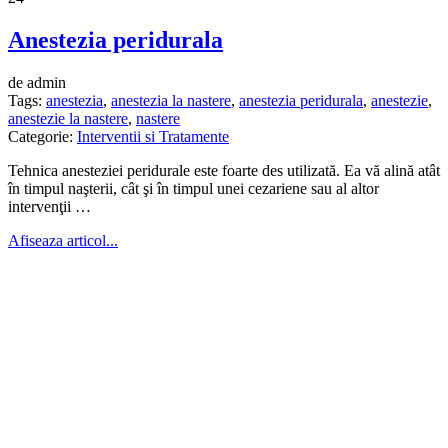
Anestezia peridurala
de admin
Tags:
anestezia
,
anestezia la nastere
,
anestezia peridurala
,
anestezie
,
anestezie la nastere
,
nastere
Categorie:
Interventii si Tratamente
Tehnica anesteziei peridurale este foarte des utili­zată. Ea vă alină atât
în timpul naşterii, cât şi în timpul unei cezariene sau al altor
intervenţii …
Afiseaza articol...