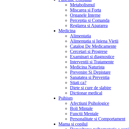
Metabolismul
Miscarea si Forta
Organele Interne
Perceptia si Comanda
Reglarea si Apararea
Medicina
Alimentatia
Alimentatia si Igiena Vietii
Catalog De Medicamente
Cercetari si Progrese
Examinari si diagnostice
Interventii si Tratamente
Medicina Naturista
Prevenire Si Depistare
Sanatatea si Preventia
Stiati ca?
Diete si cure de slabire
Dictionar medical
Psihism
Afectiuni Psihologice
Boli Mintale
Functii Mentale
Personalitate si Comportament
Mama si copilul