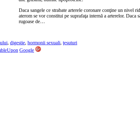
Daca sangele ce strabate arterele coronare conţine un nivel ridic
aterom se vor constitui pe suprafaţa internă a arterelor. Daca s
rugoase de…
ului
,
digestie
,
hormonii sexuali
,
ţesuturi
mbleUpon
Google