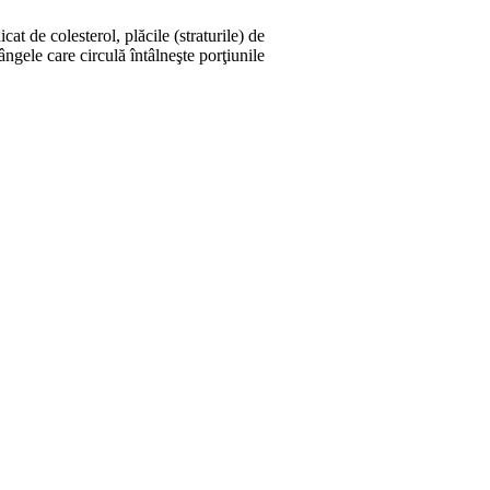
at de colesterol, plăcile (straturile) de
ângele care circulă întâlneşte porţiunile