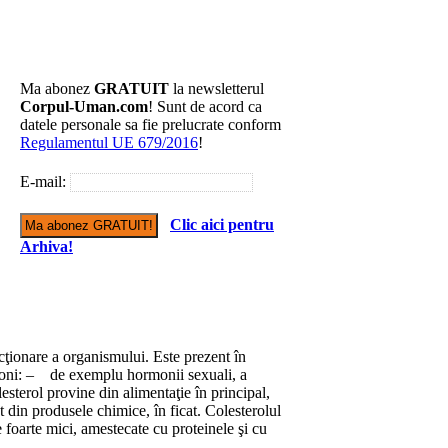
Ma abonez
GRATUIT
la newsletterul
Corpul-Uman.com
! Sunt de acord ca
datele personale sa fie prelucrate conform
Regulamentul UE 679/2016
!
E-mail:
Clic aici pentru
Arhiva!
cţionare a organismului. Este prezent în
rmoni: – de exemplu hormonii sexuali, a
olesterol provine din alimentaţie în principal,
 din produsele chimice, în ficat. Colesterolul
e foarte mici, amestecate cu proteinele şi cu