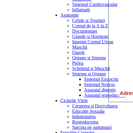
Sistemul Cardiovascular
Inflamatii
Anatomie
Celule si Tesuturi
Corpul de la A la Z
Documentare
Glande si Hormoni
Imagini Corpul Uman
Muschii
Oasele
Organe si Sisteme
Pielea
Scheletul si Muschii
Sisteme si Organe
Sistemul Endocrin
Sistemul Nervos
Aparatul digestiv
Aparatul reproducator
Ciclurile Vietii
Cresterea si Dezvoltarea
Educatie Sexuala
Imbatranirea
Reproducerea
Sarcina pe saptamani
Functiile Corpului