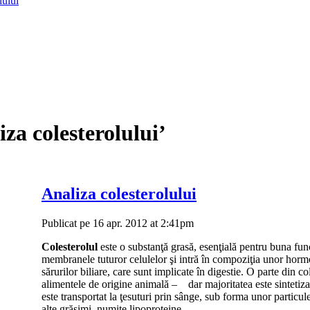
lului
iza colesterolului’
Analiza colesterolului
Publicat pe 16 apr. 2012 at 2:41pm
Colesterolul
este o substanţă grasă, esenţială pentru buna fun
membranele tuturor celulelor şi intră în compoziţia unor ho
sărurilor biliare, care sunt implicate în digestie. O parte din c
alimentele de origine animală – dar majoritatea este sintetizat
este transportat la ţesuturi prin sânge, sub forma unor particul
alte grăsimi, numite lipoproteine.