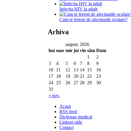
Infecţia HIV la adult
Cum te feresti de afectiunile oculare?
Arhiva
august, 2026
lun
mar
mie
joi
vin
sâm
Dum
1
2
3
4
5
6
7
8
9
10
11
12
13
14
15
16
17
18
19
20
21
22
23
24
25
26
27
28
29
30
31
« nov.
Acasă
RSS feed
Dictionar medical
Linkuri utile
Contact