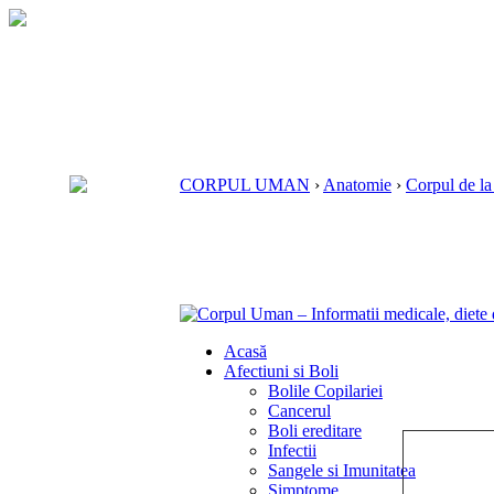
CORPUL UMAN
›
Anatomie
›
Corpul de la
Acasă
Afectiuni si Boli
Bolile Copilariei
Cancerul
Boli ereditare
Infectii
Sangele si Imunitatea
Simptome