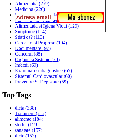
Alimentatia
(259)
Medicina
(226)
Sanatatea si Preventia
(170)
Interventii si Tratamente
(167)
Alimentatia si Igiena Vietii
(129)
Simptome
(114)
Stiati ca?
(113)
Cercetari si Progrese
(104)
Documentare
(97)
Cancerul
(88)
Organe si Sisteme
(70)
Infectii
(69)
Examinari si diagnostice
(65)
Sistemul Cardiovascular
(60)
Prevenire Si Depistare
(59)
Top Tags
dieta
(338)
Tratament
(212)
alimente
(184)
studiu
(159)
sanatate
(157)
diete
(153)