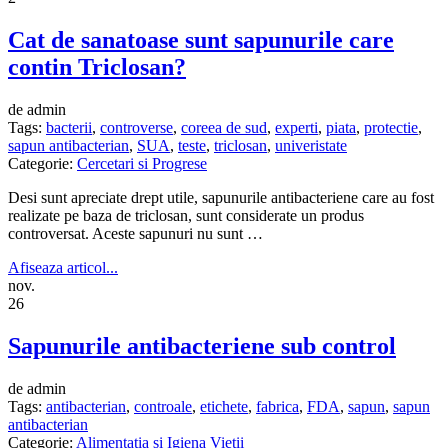
Cat de sanatoase sunt sapunurile care
contin Triclosan?
de admin
Tags:
bacterii
,
controverse
,
coreea de sud
,
experti
,
piata
,
protectie
,
sapun antibacterian
,
SUA
,
teste
,
triclosan
,
univeristate
Categorie:
Cercetari si Progrese
Desi sunt apreciate drept utile, sapunurile antibacteriene care au fost
realizate pe baza de triclosan, sunt considerate un produs
controversat. Aceste sapunuri nu sunt …
Afiseaza articol...
nov.
26
Sapunurile antibacteriene sub control
de admin
Tags:
antibacterian
,
controale
,
etichete
,
fabrica
,
FDA
,
sapun
,
sapun
antibacterian
Categorie:
Alimentatia si Igiena Vietii