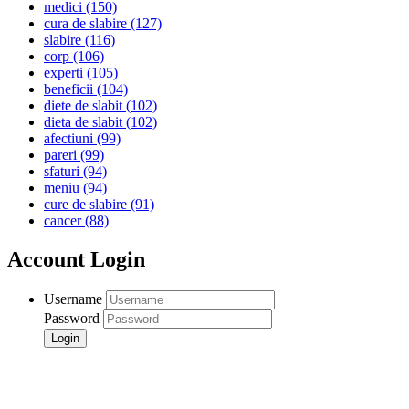
medici
(150)
cura de slabire
(127)
slabire
(116)
corp
(106)
experti
(105)
beneficii
(104)
diete de slabit
(102)
dieta de slabit
(102)
afectiuni
(99)
pareri
(99)
sfaturi
(94)
meniu
(94)
cure de slabire
(91)
cancer
(88)
Account Login
Username
Password