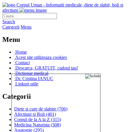
Corpul Uman - Informatii medicale, diete de slabit, boli si
afectiuni
Search
Categorii
Menu
Menu
Home
Acest site utilizeaza cookies
Contact
Descarca, GRATUIT, cadoul tau!
Dictionar medical
Dr. Cristina IANUC
Linkuri utile
Categorii
Diete si cure de slabire
(706)
Afectiuni si Boli
(401)
Corpul de la A la Z
(315)
Medicina Naturista
(308)
Anatomie
(295)