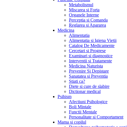
Metabolismul
Miscarea si Forta
Organele Interne
Perceptia si Comanda
Reglarea si Apararea
Medicina
Alimentatia
Alimentatia si Igiena Vietii
Catalog De Medicamente
Cercetari si Progrese
Examinari si diagnostice
Interventii si Tratamente
Medicina Naturista
Prevenire Si Depistare
Sanatatea si Preventia
Stiati ca?
Diete si cure de slabire
Dictionar medical
Psihism
Afectiuni Psihologice
Boli Mintale
Functii Mentale
Personalitate si Comportament
Mama si copilul