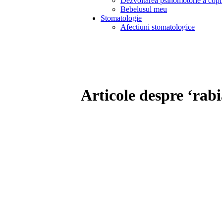
Dezvoltarea psihomotorie a copi
Bebelusul meu
Stomatologie
Afectiuni stomatologice
Articole despre ‘rabi