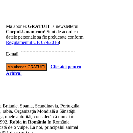
Ma abonez
GRATUIT
la newsletterul
Corpul-Uman.com
! Sunt de acord ca
datele personale sa fie prelucrate conform
Regulamentul UE 679/2016
!
E-mail:
Clic aici pentru
Arhiva!
 Britanie, Spania, Scandinavia, Portugalia,
t, rabia. Organizaţia Mondială a Sănătăţii
i, unele autorităţi consideră că numai în
 1992.
Rabia în România
In România,
şcată de o vulpe. La noi, principalul animal
ate 951 de cazuri de…