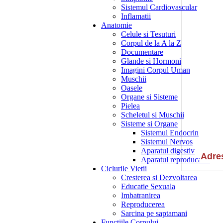
Sistemul Cardiovascular
Inflamatii
Anatomie
Celule si Tesuturi
Corpul de la A la Z
Documentare
Glande si Hormoni
Imagini Corpul Uman
Muschii
Oasele
Organe si Sisteme
Pielea
Scheletul si Muschii
Sisteme si Organe
Sistemul Endocrin
Sistemul Nervos
Aparatul digestiv
Aparatul reproducator
Ciclurile Vietii
Cresterea si Dezvoltarea
Educatie Sexuala
Imbatranirea
Reproducerea
Sarcina pe saptamani
Functiile Corpului