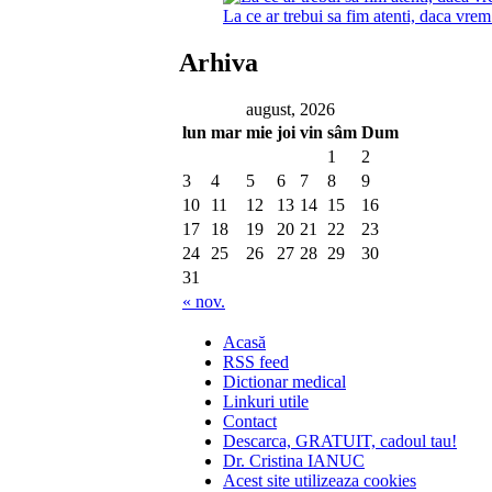
La ce ar trebui sa fim atenti, daca vre
Arhiva
august, 2026
lun
mar
mie
joi
vin
sâm
Dum
1
2
3
4
5
6
7
8
9
10
11
12
13
14
15
16
17
18
19
20
21
22
23
24
25
26
27
28
29
30
31
« nov.
Acasă
RSS feed
Dictionar medical
Linkuri utile
Contact
Descarca, GRATUIT, cadoul tau!
Dr. Cristina IANUC
Acest site utilizeaza cookies