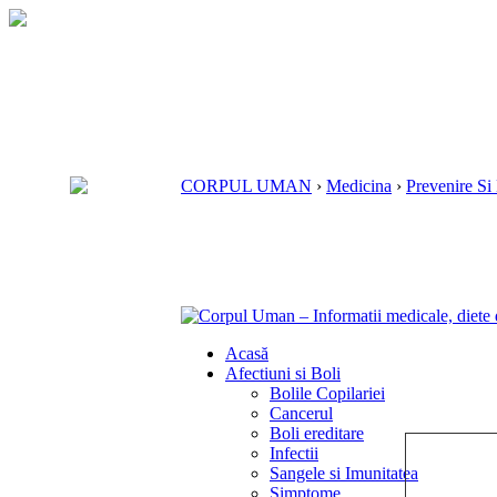
CORPUL UMAN
›
Medicina
›
Prevenire Si
Acasă
Afectiuni si Boli
Bolile Copilariei
Cancerul
Boli ereditare
Infectii
Sangele si Imunitatea
Simptome