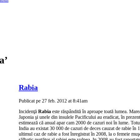
lului
a’
Rabia
Publicat pe 27 feb. 2012 at 8:41am
Incidenţă
Rabia
este răspândită în aproape toată lumea. Marea
Japonia şi unele din insulele Pacificului au eradicat, în prezen
estimează că anual apar cam 2000 de cazuri noi în lume. Totuş
India au existat 30 000 de cazuri de deces cauzat de rabie în
ultimul caz de rabie a fost înregistrat în 2008, la o femeie mu
sălbatic purtător al rabiei este vulpea. In 2008 au fost raport