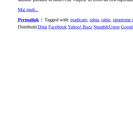
Mai mult...
Permalink
| Tagged with:
eradicare
,
rabia
,
rabie
,
simptome 
Distribuiti:
Digg
Facebook
Yahoo! Buzz
StumbleUpon
Googl