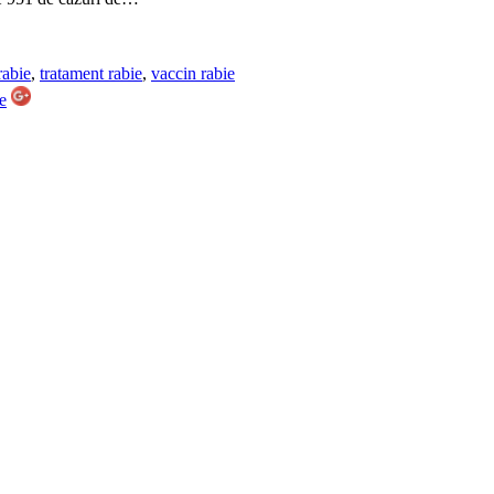
rabie
,
tratament rabie
,
vaccin rabie
e