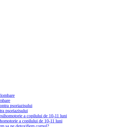
ombare
tra psoriazisului
ihomotorie a copilului de 10-11 luni