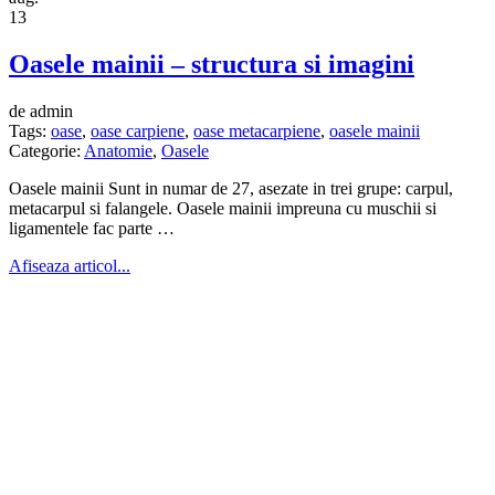
13
Oasele mainii – structura si imagini
de admin
Tags:
oase
,
oase carpiene
,
oase metacarpiene
,
oasele mainii
Categorie:
Anatomie
,
Oasele
Oasele mainii Sunt in numar de 27, asezate in trei grupe: carpul,
metacarpul si falangele. Oasele mainii impreuna cu muschii si
ligamentele fac parte …
Afiseaza articol...