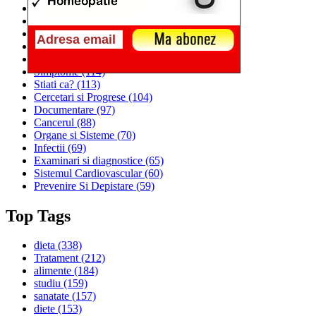
Alimentatia
(259)
Medicina
(226)
Sanatatea si Preventia
(170)
Interventii si Tratamente
(167)
Alimentatia si Igiena Vietii
(129)
Simptome
(114)
Stiati ca?
(113)
Cercetari si Progrese
(104)
Documentare
(97)
Cancerul
(88)
Organe si Sisteme
(70)
Infectii
(69)
Examinari si diagnostice
(65)
Sistemul Cardiovascular
(60)
Prevenire Si Depistare
(59)
Top Tags
dieta
(338)
Tratament
(212)
alimente
(184)
studiu
(159)
sanatate
(157)
diete
(153)