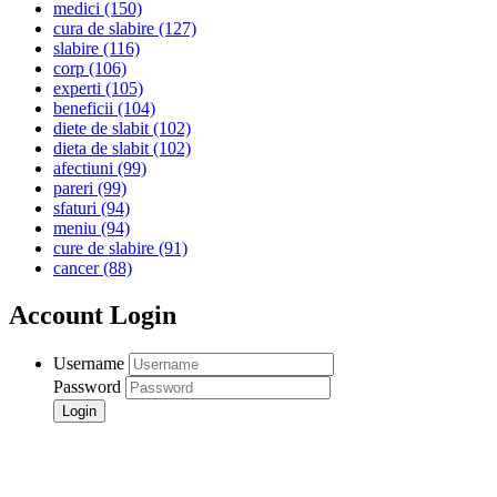
medici
(150)
cura de slabire
(127)
slabire
(116)
corp
(106)
experti
(105)
beneficii
(104)
diete de slabit
(102)
dieta de slabit
(102)
afectiuni
(99)
pareri
(99)
sfaturi
(94)
meniu
(94)
cure de slabire
(91)
cancer
(88)
Account Login
Username
Password