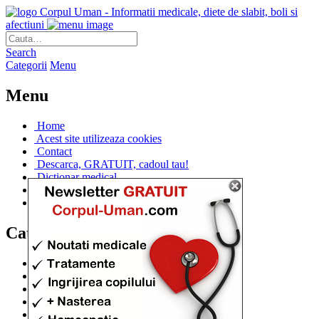
Corpul Uman - Informatii medicale, diete de slabit, boli si
afectiuni
Search
Categorii
Menu
Menu
Home
Acest site utilizeaza cookies
Contact
Descarca, GRATUIT, cadoul tau!
Dictionar medical
Dr. Cristina IANUC
Linkuri utile
Categorii
Diete si cure de slabire
(706)
Afectiuni si Boli
(401)
Corpul de la A la Z
(315)
Medicina Naturista
(308)
Anatomie
(295)