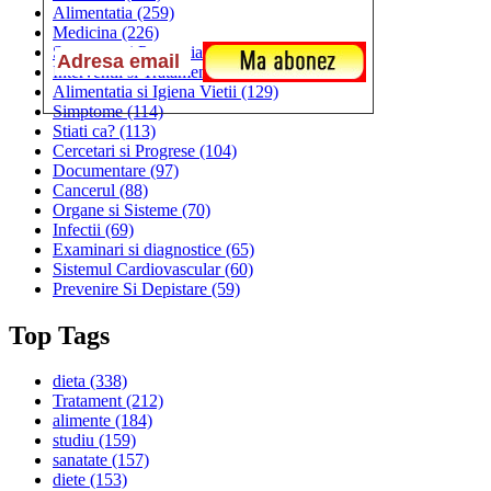
Alimentatia
(259)
Medicina
(226)
Sanatatea si Preventia
(170)
Interventii si Tratamente
(167)
Alimentatia si Igiena Vietii
(129)
Simptome
(114)
Stiati ca?
(113)
Cercetari si Progrese
(104)
Documentare
(97)
Cancerul
(88)
Organe si Sisteme
(70)
Infectii
(69)
Examinari si diagnostice
(65)
Sistemul Cardiovascular
(60)
Prevenire Si Depistare
(59)
Top Tags
dieta
(338)
Tratament
(212)
alimente
(184)
studiu
(159)
sanatate
(157)
diete
(153)