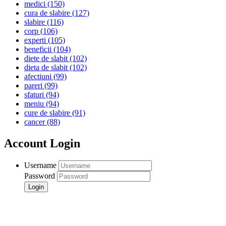
medici
(150)
cura de slabire
(127)
slabire
(116)
corp
(106)
experti
(105)
beneficii
(104)
diete de slabit
(102)
dieta de slabit
(102)
afectiuni
(99)
pareri
(99)
sfaturi
(94)
meniu
(94)
cure de slabire
(91)
cancer
(88)
Account Login
Username
Password