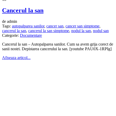
Cancerul la san
de admin
Tags:
autopalparea sanilor
,
cancer san
,
cancer san simptome
,
cancerul la san
,
cancerul la san simptome
,
nodul la san
,
nodul san
Categorie:
Documentare
Cancerul la san – Autopalparea sanilor. Cum sa avem grija corect de
sanii nostri. Depistarea cancerului la san. [youtube PAU0X-1RPIg]
Afiseaza articol...