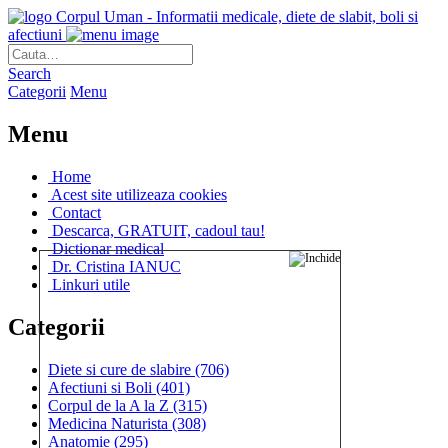
Corpul Uman - Informatii medicale, diete de slabit, boli si
afectiuni
Search
Categorii
Menu
Menu
Home
Acest site utilizeaza cookies
Contact
Descarca, GRATUIT, cadoul tau!
Dictionar medical
Dr. Cristina IANUC
Linkuri utile
Categorii
Diete si cure de slabire
(706)
Afectiuni si Boli
(401)
Corpul de la A la Z
(315)
Medicina Naturista
(308)
Anatomie
(295)