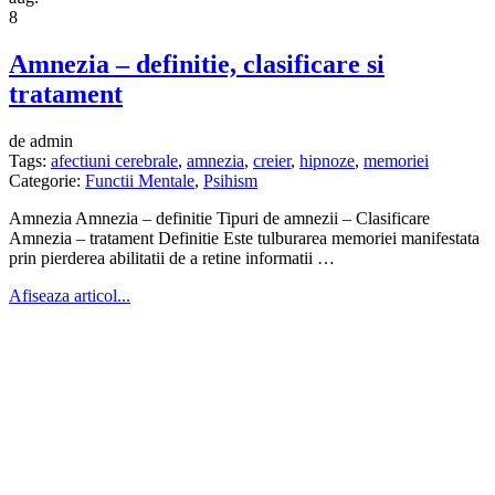
8
Amnezia – definitie, clasificare si
tratament
de admin
Tags:
afectiuni cerebrale
,
amnezia
,
creier
,
hipnoze
,
memoriei
Categorie:
Functii Mentale
,
Psihism
Amnezia Amnezia – definitie Tipuri de amnezii – Clasificare
Amnezia – tratament Definitie Este tulburarea memoriei manifestata
prin pierderea abilitatii de a retine informatii …
Afiseaza articol...