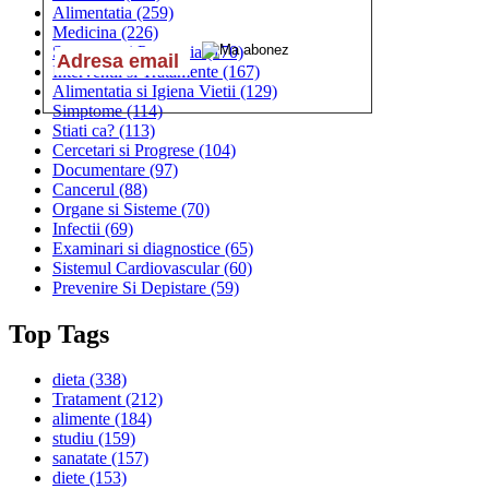
Alimentatia
(259)
Medicina
(226)
Sanatatea si Preventia
(170)
Interventii si Tratamente
(167)
Alimentatia si Igiena Vietii
(129)
Simptome
(114)
Stiati ca?
(113)
Cercetari si Progrese
(104)
Documentare
(97)
Cancerul
(88)
Organe si Sisteme
(70)
Infectii
(69)
Examinari si diagnostice
(65)
Sistemul Cardiovascular
(60)
Prevenire Si Depistare
(59)
Top Tags
dieta
(338)
Tratament
(212)
alimente
(184)
studiu
(159)
sanatate
(157)
diete
(153)