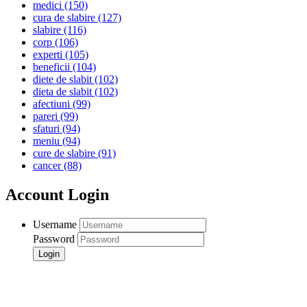
medici
(150)
cura de slabire
(127)
slabire
(116)
corp
(106)
experti
(105)
beneficii
(104)
diete de slabit
(102)
dieta de slabit
(102)
afectiuni
(99)
pareri
(99)
sfaturi
(94)
meniu
(94)
cure de slabire
(91)
cancer
(88)
Account Login
Username
Password