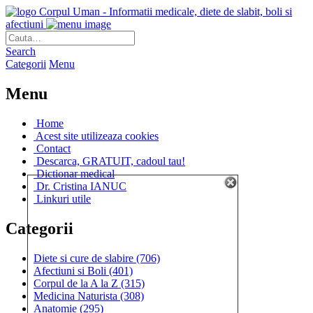
Corpul Uman - Informatii medicale, diete de slabit, boli si
afectiuni
Search
Categorii
Menu
Menu
Home
Acest site utilizeaza cookies
Contact
Descarca, GRATUIT, cadoul tau!
Dictionar medical
Dr. Cristina IANUC
Linkuri utile
Categorii
Diete si cure de slabire
(706)
Afectiuni si Boli
(401)
Corpul de la A la Z
(315)
Medicina Naturista
(308)
Anatomie
(295)