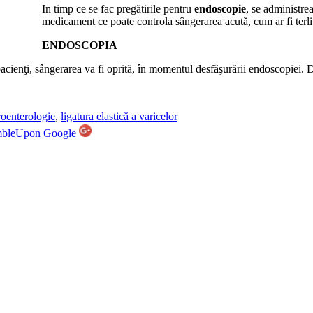
In timp ce se fac pregătirile pentru
endoscopie
, se administre
medicament ce poate controla sângerarea acută, cum ar fi terli
ENDOSCOPIA
e pacienţi, sângerarea va fi oprită, în momentul desfăşurării endoscopiei
roenterologie
,
ligatura elastică a varicelor
mbleUpon
Google