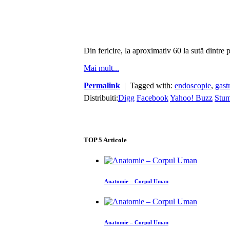
Din fericire, la aproximativ 60 la sută dintr
Mai mult...
Permalink
| Tagged with:
endoscopie
,
gast
Distribuiti:
Digg
Facebook
Yahoo! Buzz
Stu
TOP
5
Articole
Anatomie – Corpul Uman
Anatomie – Corpul Uman