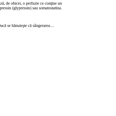
ază, de obicei, o perfuzie ce conţine un
pressin (glypressin) sau somatostatina.
. Dacă se bănuieşte că sângerarea…