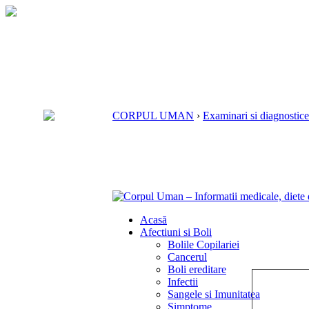
CORPUL UMAN
›
Examinari si diagnostice
Acasă
Afectiuni si Boli
Bolile Copilariei
Cancerul
Boli ereditare
Infectii
Sangele si Imunitatea
Simptome