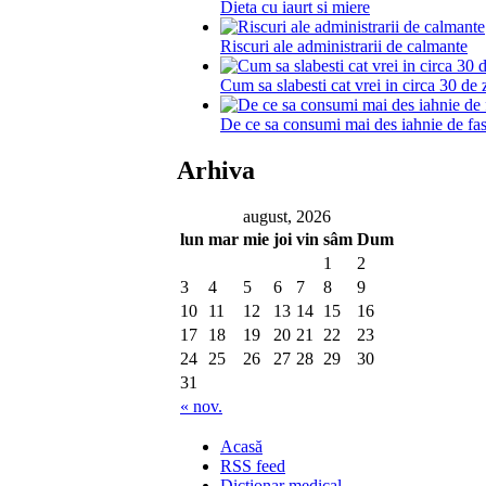
Dieta cu iaurt si miere
Riscuri ale administrarii de calmante
Cum sa slabesti cat vrei in circa 30 de 
De ce sa consumi mai des iahnie de fa
Arhiva
august, 2026
lun
mar
mie
joi
vin
sâm
Dum
1
2
3
4
5
6
7
8
9
10
11
12
13
14
15
16
17
18
19
20
21
22
23
24
25
26
27
28
29
30
31
« nov.
Acasă
RSS feed
Dictionar medical