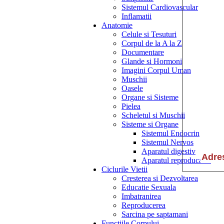
Sistemul Cardiovascular
Inflamatii
Anatomie
Celule si Tesuturi
Corpul de la A la Z
Documentare
Glande si Hormoni
Imagini Corpul Uman
Muschii
Oasele
Organe si Sisteme
Pielea
Scheletul si Muschii
Sisteme si Organe
Sistemul Endocrin
Sistemul Nervos
Aparatul digestiv
Aparatul reproducator
Ciclurile Vietii
Cresterea si Dezvoltarea
Educatie Sexuala
Imbatranirea
Reproducerea
Sarcina pe saptamani
Functiile Corpului