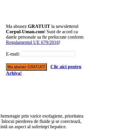
Ma abonez
GRATUIT
la newsletterul
Corpul-Uman.com
! Sunt de acord ca
datele personale sa fie prelucrate conform
Regulamentul UE 679/2016
!
E-mail:
Clic aici pentru
Arhiva!
 hemoragie prin varice esofagiene, prioritatea
 înlocui pierderea de fluide şi se corectează,
intă un aspect al suferinţei hepatice.