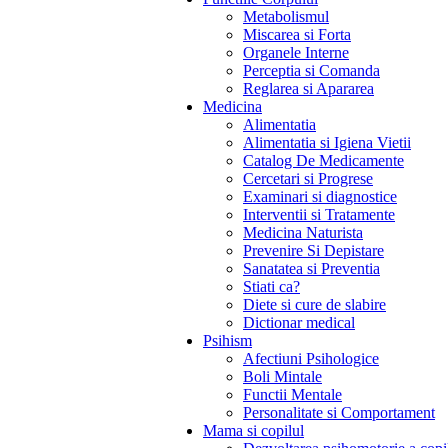
Metabolismul
Miscarea si Forta
Organele Interne
Perceptia si Comanda
Reglarea si Apararea
Medicina
Alimentatia
Alimentatia si Igiena Vietii
Catalog De Medicamente
Cercetari si Progrese
Examinari si diagnostice
Interventii si Tratamente
Medicina Naturista
Prevenire Si Depistare
Sanatatea si Preventia
Stiati ca?
Diete si cure de slabire
Dictionar medical
Psihism
Afectiuni Psihologice
Boli Mintale
Functii Mentale
Personalitate si Comportament
Mama si copilul