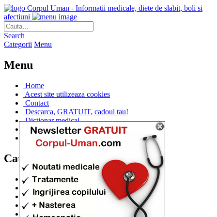
Corpul Uman - Informatii medicale, diete de slabit, boli si
afectiuni
Search
Categorii
Menu
Menu
Home
Acest site utilizeaza cookies
Contact
Descarca, GRATUIT, cadoul tau!
Dictionar medical
Dr. Cristina IANUC
Linkuri utile
Categorii
Diete si cure de slabire
(706)
Afectiuni si Boli
(401)
Corpul de la A la Z
(315)
Medicina Naturista
(308)
Anatomie
(295)