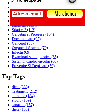
Alimentatia
(259)
Medicina
(226)
Sanatatea si Preventia
(170)
Interventii si Tratamente
(167)
Alimentatia si Igiena Vietii
(129)
Simptome
(114)
Stiati ca?
(113)
Cercetari si Progrese
(104)
Documentare
(97)
Cancerul
(88)
Organe si Sisteme
(70)
Infectii
(69)
Examinari si diagnostice
(65)
Sistemul Cardiovascular
(60)
Prevenire Si Depistare
(59)
Top Tags
dieta
(338)
Tratament
(212)
alimente
(184)
studiu
(159)
sanatate
(157)
diete
(153)