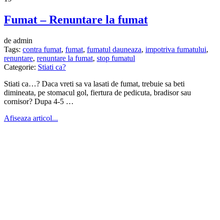
Fumat – Renuntare la fumat
de admin
Tags:
contra fumat
,
fumat
,
fumatul dauneaza
,
impotriva fumatului
,
renuntare
,
renuntare la fumat
,
stop fumatul
Categorie:
Stiati ca?
Stiati ca…? Daca vreti sa va lasati de fumat, trebuie sa beti
dimineata, pe stomacul gol, fiertura de pedicuta, bradisor sau
cornisor? Dupa 4-5 …
Afiseaza articol...