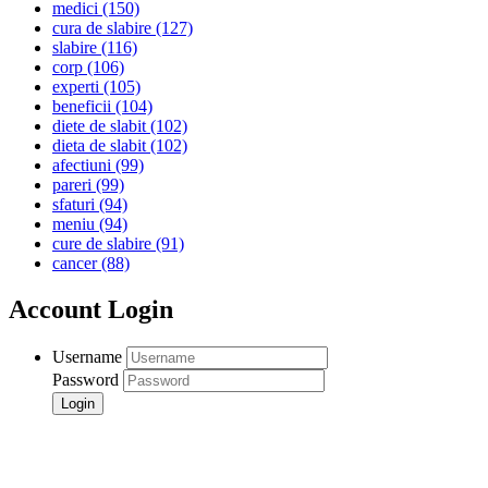
medici
(150)
cura de slabire
(127)
slabire
(116)
corp
(106)
experti
(105)
beneficii
(104)
diete de slabit
(102)
dieta de slabit
(102)
afectiuni
(99)
pareri
(99)
sfaturi
(94)
meniu
(94)
cure de slabire
(91)
cancer
(88)
Account Login
Username
Password