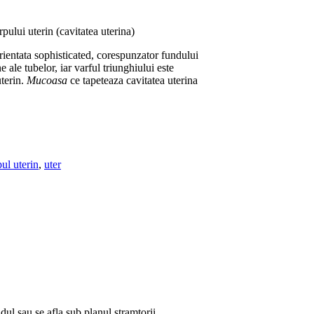
pului uterin (cavitatea uterina)
rientata sophisticated, corespunzator fundului
ne ale tubelor, iar varful triunghiului este
uterin.
Mucoasa
ce tapeteaza cavitatea uterina
ul uterin
,
uter
ndul sau se afla sub planul stramtorii