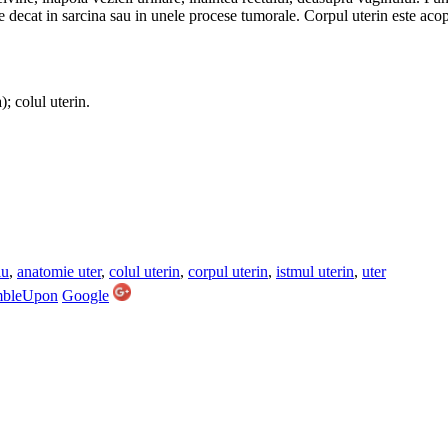
e decat in sarcina sau in unele procese tumorale. Corpul uterin este acop
); colul uterin.
iu
,
anatomie uter
,
colul uterin
,
corpul uterin
,
istmul uterin
,
uter
mbleUpon
Google