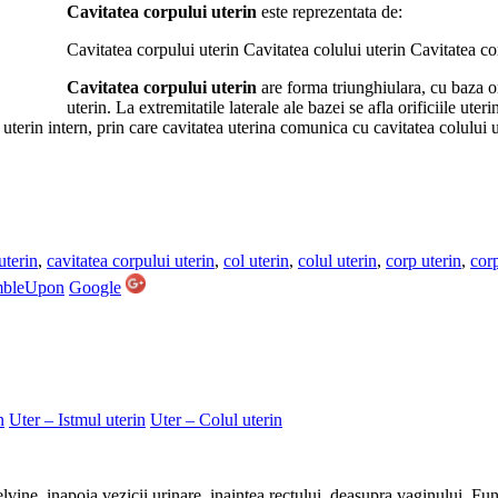
Cavitatea corpului uterin
este reprezentata de:
Cavitatea corpului uterin Cavitatea colului uterin Cavitatea cor
Cavitatea corpului uterin
are forma triunghiulara, cu baza o
uterin. La extremitatile laterale ale bazei se afla orificiile uteri
ul uterin intern, prin care cavitatea uterina comunica cu cavitatea colului 
uterin
,
cavitatea corpului uterin
,
col uterin
,
colul uterin
,
corp uterin
,
corp
mbleUpon
Google
n
Uter – Istmul uterin
Uter – Colul uterin
pelvine, inapoia vezicii urinare, inaintea rectului, deasupra vaginului. Fu