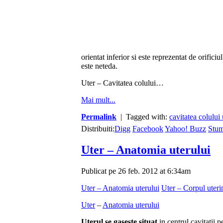
orientat inferior si este reprezentat de orifici
este neteda.
Uter – Cavitatea colului…
Mai mult...
Permalink
| Tagged with:
cavitatea colului 
Distribuiti:
Digg
Facebook
Yahoo! Buzz
Stu
Uter – Anatomia uterului
Publicat pe 26 feb. 2012 at 6:34am
Uter – Anatomia uterului
Uter – Corpul uteri
Uter
–
Anatomia uterului
Uterul se gaseste situat
in centrul cavitatii 