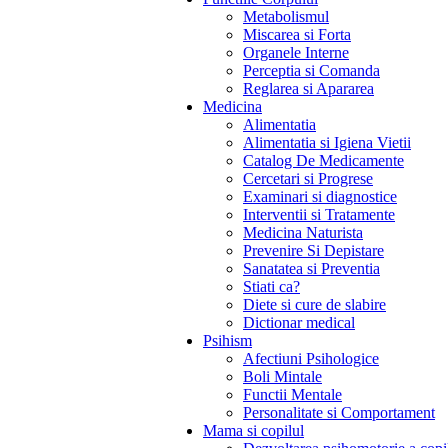
Metabolismul
Miscarea si Forta
Organele Interne
Perceptia si Comanda
Reglarea si Apararea
Medicina
Alimentatia
Alimentatia si Igiena Vietii
Catalog De Medicamente
Cercetari si Progrese
Examinari si diagnostice
Interventii si Tratamente
Medicina Naturista
Prevenire Si Depistare
Sanatatea si Preventia
Stiati ca?
Diete si cure de slabire
Dictionar medical
Psihism
Afectiuni Psihologice
Boli Mintale
Functii Mentale
Personalitate si Comportament
Mama si copilul