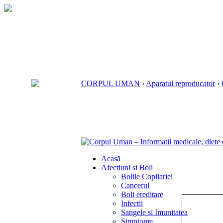
CORPUL UMAN
›
Aparatul reproducator
›
Acasă
Afectiuni si Boli
Bolile Copilariei
Cancerul
Boli ereditare
Infectii
Sangele si Imunitatea
Simptome