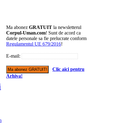
Ma abonez
GRATUIT
la newsletterul
Corpul-Uman.com
! Sunt de acord ca
datele personale sa fie prelucrate conform
Regulamentul UE 679/2016
!
E-mail:
Clic aici pentru
Arhiva!
i
n