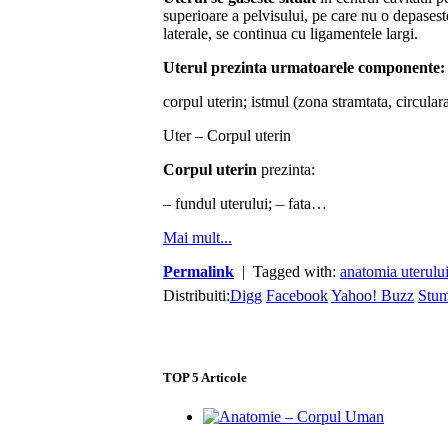
superioare a pelvisului, pe care nu o depasest
laterale, se continua cu ligamentele largi.
Uterul prezinta urmatoarele componente:
corpul uterin; istmul (zona stramtata, circulara
Uter – Corpul uterin
Corpul uterin
prezinta:
– fundul uterului; – fata…
Mai mult...
Permalink
| Tagged with:
anatomia uterulu
Distribuiti:
Digg
Facebook
Yahoo! Buzz
Stu
TOP
5
Articole