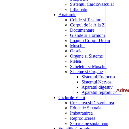
Sistemul Cardiovascular
Inflamatii
Anatomie
Celule si Tesuturi
Corpul de la A la Z
Documentare
Glande si Hormoni
Imagini Corpul Uman
Muschii
Oasele
Organe si Sisteme
Pielea
Scheletul si Muschii
Sisteme si Organe
Sistemul Endocrin
Sistemul Nervos
Aparatul digestiv
Aparatul reproducator
Ciclurile Vietii
Cresterea si Dezvoltarea
Educatie Sexuala
Imbatranirea
Reproducerea
Sarcina pe saptamani
Functiile Corpului