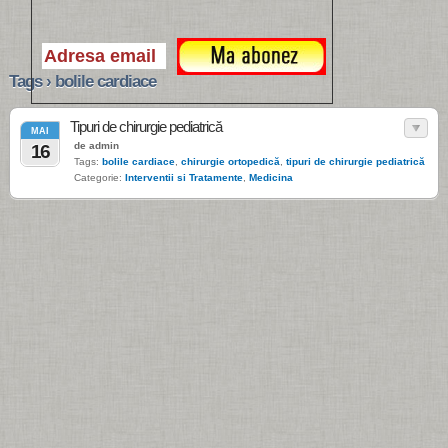
Tags › bolile cardiace
Tipuri de chirurgie pediatrică
MAI
de admin
16
Tags:
bolile cardiace
,
chirurgie ortopedică
,
tipuri de chirurgie pediatrică
Categorie:
Interventii si Tratamente
,
Medicina