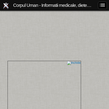
Corpul Uman - Informatii medicale, diete de slabit, boli si afectiuni