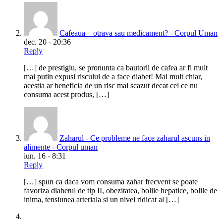
Cafeaua – otrava sau medicament? - Corpul Uman
dec. 20 - 20:36
Reply
[…] de prestigiu, se pronunta ca bautorii de cafea ar fi mult
mai putin expusi riscului de a face diabet! Mai mult chiar,
acestia ar beneficia de un risc mai scazut decat cei ce nu
consuma acest produs, […]
Zaharul - Ce probleme ne face zaharul ascuns in
alimente - Corpul uman
iun. 16 - 8:31
Reply
[…] spun ca daca vom consuma zahar frecvent se poate
favoriza diabetul de tip II, obezitatea, bolile hepatice, bolile de
inima, tensiunea arteriala si un nivel ridicat al […]