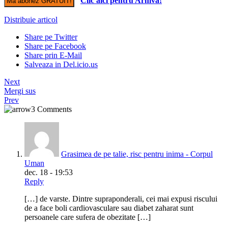
Clic aici pentru Arhiva!
Distribuie articol
Share pe Twitter
Share pe Facebook
Share prin E-Mail
Salveaza in Del.icio.us
Next
Mergi sus
Prev
3 Comments
Grasimea de pe talie, risc pentru inima - Corpul
Uman
dec. 18 - 19:53
Reply
[…] de varste. Dintre supraponderali, cei mai expusi riscului
de a face boli cardiovasculare sau diabet zaharat sunt
persoanele care sufera de obezitate […]