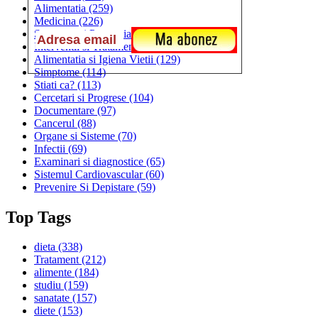
Alimentatia
(259)
Medicina
(226)
Sanatatea si Preventia
(170)
Interventii si Tratamente
(167)
Alimentatia si Igiena Vietii
(129)
Simptome
(114)
Stiati ca?
(113)
Cercetari si Progrese
(104)
Documentare
(97)
Cancerul
(88)
Organe si Sisteme
(70)
Infectii
(69)
Examinari si diagnostice
(65)
Sistemul Cardiovascular
(60)
Prevenire Si Depistare
(59)
Top Tags
dieta
(338)
Tratament
(212)
alimente
(184)
studiu
(159)
sanatate
(157)
diete
(153)