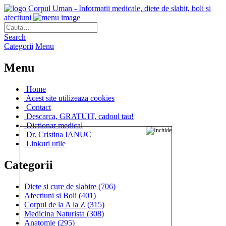
Corpul Uman - Informatii medicale, diete de slabit, boli si
afectiuni
Search
Categorii
Menu
Menu
Home
Acest site utilizeaza cookies
Contact
Descarca, GRATUIT, cadoul tau!
Dictionar medical
Dr. Cristina IANUC
Linkuri utile
Categorii
Diete si cure de slabire
(706)
Afectiuni si Boli
(401)
Corpul de la A la Z
(315)
Medicina Naturista
(308)
Anatomie
(295)