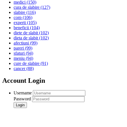
medici
(150)
cura de slabire
(127)
slabire
(116)
corp
(106)
experti
(105)
beneficii
(104)
diete de slabit
(102)
dieta de slabit
(102)
afectiuni
(99)
pareri
(99)
sfaturi
(94)
meniu
(94)
cure de slabire
(91)
cancer
(88)
Account Login
Username
Password