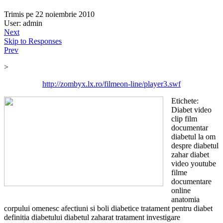
Trimis pe 22 noiembrie 2010
User: admin
Next
Skip to Responses
Prev
>
http://zombyx.lx.ro/filmeon-line/player3.swf
Etichete:
Diabet video
clip film
documentar
diabetul la om
despre diabetul
zahar diabet
video youtube
filme
documentare
online
anatomia
corpului omenesc afectiuni si boli diabetice tratament pentru diabet
definitia diabetului diabetul zaharat tratament investigare