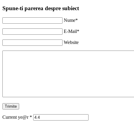
Spune-ti parerea despre subiect
Nume*
E-Mail*
Website
Current ye@r
*