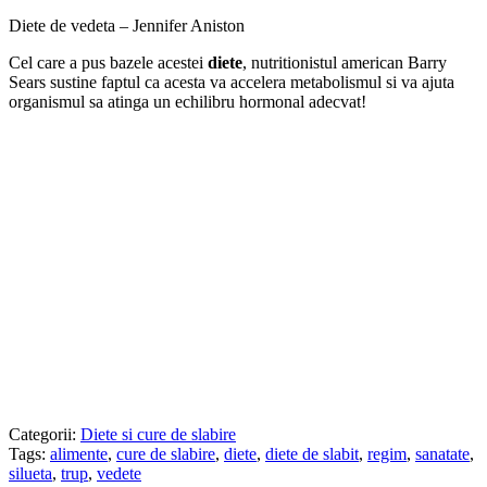
Diete de vedeta – Jennifer Aniston
Cel care a pus bazele acestei
diete
, nutritionistul american Barry
Sears sustine faptul ca acesta va accelera metabolismul si va ajuta
organismul sa atinga un echilibru hormonal adecvat!
Categorii:
Diete si cure de slabire
Tags:
alimente
,
cure de slabire
,
diete
,
diete de slabit
,
regim
,
sanatate
,
silueta
,
trup
,
vedete