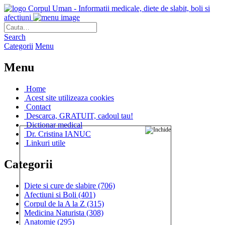
Corpul Uman - Informatii medicale, diete de slabit, boli si
afectiuni
Search
Categorii
Menu
Menu
Home
Acest site utilizeaza cookies
Contact
Descarca, GRATUIT, cadoul tau!
Dictionar medical
Dr. Cristina IANUC
Linkuri utile
Categorii
Diete si cure de slabire
(706)
Afectiuni si Boli
(401)
Corpul de la A la Z
(315)
Medicina Naturista
(308)
Anatomie
(295)