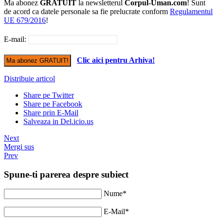
Ma abonez
GRATUIT
la newsletterul
Corpul-Uman.com
! Sunt
de acord ca datele personale sa fie prelucrate conform
Regulamentul
UE 679/2016
!
E-mail:
Clic aici pentru Arhiva!
Distribuie articol
Share pe Twitter
Share pe Facebook
Share prin E-Mail
Salveaza in Del.icio.us
Next
Mergi sus
Prev
Spune-ti parerea despre subiect
Nume*
E-Mail*