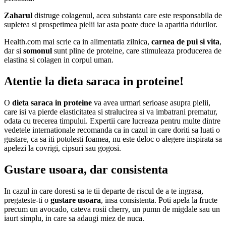
Zaharul
distruge colagenul, acea substanta care este responsabila de
supletea si prospetimea pielii iar asta poate duce la aparitia ridurilor.
Health.com mai scrie ca in alimentatia zilnica,
carnea de pui si vita
,
dar si
somonul
sunt pline de proteine, care stimuleaza producerea de
elastina si colagen in corpul uman.
Atentie la dieta saraca in proteine!
O
dieta saraca in proteine
va avea urmari serioase asupra pielii,
care isi va pierde elasticitatea si stralucirea si va imbatrani prematur,
odata cu trecerea timpului. Expertii care lucreaza pentru multe dintre
vedetele internationale recomanda ca in cazul in care doriti sa luati o
gustare, ca sa iti potolesti foamea, nu este deloc o alegere inspirata sa
apelezi la covrigi, cipsuri sau gogosi.
Gustare usoara, dar consistenta
In cazul in care doresti sa te tii departe de riscul de a te ingrasa,
pregateste-ti o
gustare usoara
, insa consistenta. Poti apela la fructe
precum un avocado, cateva rosii cherry, un pumn de migdale sau un
iaurt simplu, in care sa adaugi miez de nuca.