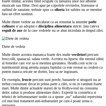
foarte limitat, acestea fiind ocupate cu lansarea unor noi albume
muzicale sau filme. Desi apar pe copertele revistelor, frumoase si
radiind de sanatate, trebuie spus ca
silueta
lor subtire nu se mentine
fara un efort sustinut.
Multe dintre vedete au decalarat ca au renuntat la anumite
pofte
culinare
si au adoptat o
disciplina alimentara
stricte. Iata cateva
reguli de aur
de la care vedetele nu se abat niciodata in timpul zilei.
Diete de vedeta
Multe dintre acestea mananca foarte des multe
verdeturi
precum
broccolli, spanacul, salata verde. Acestea nu lipsesc din meniul zilnic
al femeilor care vor sa-si mentina greutatea. Health.com scrie ca
nutritionistii atrag atentia asupra faptului ca este eronat sa credem ca
putem manca oricate ne dorim, fara sa ne ingrasam.
De exemplu,
fructe
precum sunt perele, bananele si strugurii nu ar
trebui consumate decat in prima parte a zilei, si nu in cantitati foarte
mari. Multe dintre actualele staruri de la Hollywood nu consuma
deloc zahar si produse alimentare dulci. Expertii in cosmetica si
tehnici de infrumusetare sustin ca a spune „nu” zaharului reprezinta
cel mai bun tratament anti-imbatranire pe care-l poate urma o
persoana.