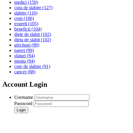
medici
(150)
cura de slabire
(127)
slabire
(116)
corp
(106)
experti
(105)
beneficii
(104)
diete de slabit
(102)
dieta de slabit
(102)
afectiuni
(99)
pareri
(99)
sfaturi
(94)
meniu
(94)
cure de slabire
(91)
cancer
(88)
Account Login
Username
Password