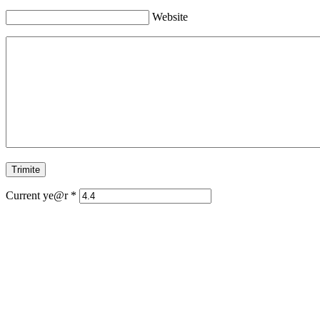
Website
Current ye@r
*