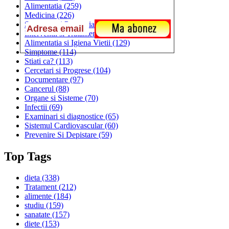
Alimentatia
(259)
Medicina
(226)
Sanatatea si Preventia
(170)
Interventii si Tratamente
(167)
Alimentatia si Igiena Vietii
(129)
Simptome
(114)
Stiati ca?
(113)
Cercetari si Progrese
(104)
Documentare
(97)
Cancerul
(88)
Organe si Sisteme
(70)
Infectii
(69)
Examinari si diagnostice
(65)
Sistemul Cardiovascular
(60)
Prevenire Si Depistare
(59)
Top Tags
dieta
(338)
Tratament
(212)
alimente
(184)
studiu
(159)
sanatate
(157)
diete
(153)