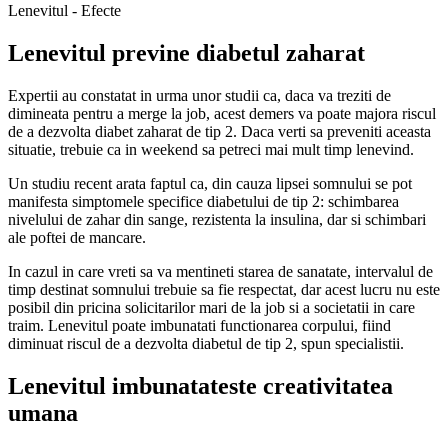
Lenevitul - Efecte
Lenevitul previne diabetul zaharat
Expertii au constatat in urma unor studii ca, daca va treziti de
dimineata pentru a merge la job, acest demers va poate majora riscul
de a dezvolta diabet zaharat de tip 2. Daca verti sa preveniti aceasta
situatie, trebuie ca in weekend sa petreci mai mult timp lenevind.
Un studiu recent arata faptul ca, din cauza lipsei somnului se pot
manifesta simptomele specifice diabetului de tip 2: schimbarea
nivelului de zahar din sange, rezistenta la insulina, dar si schimbari
ale poftei de mancare.
In cazul in care vreti sa va mentineti starea de sanatate, intervalul de
timp destinat somnului trebuie sa fie respectat, dar acest lucru nu este
posibil din pricina solicitarilor mari de la job si a societatii in care
traim. Lenevitul poate imbunatati functionarea corpului, fiind
diminuat riscul de a dezvolta diabetul de tip 2, spun specialistii.
Lenevitul imbunatateste creativitatea
umana