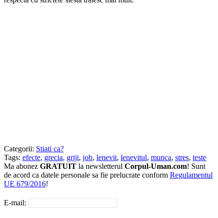
Categorii:
Stiati ca?
Tags:
efecte
,
grecia
,
griji
,
job
,
lenevit
,
lenevitul
,
munca
,
stres
,
teste
Ma abonez
GRATUIT
la newsletterul
Corpul-Uman.com
! Sunt
de acord ca datele personale sa fie prelucrate conform
Regulamentul
UE 679/2016
!
E-mail: