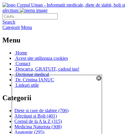
Corpul Uman - Informatii medicale, diete de slabit, boli si
afectiuni
Search
Categorii
Menu
Menu
Home
Acest site utilizeaza cookies
Contact
Descarca, GRATUIT, cadoul tau!
Dictionar medical
Dr. Cristina IANUC
Linkuri utile
Categorii
Diete si cure de slabire
(706)
Afectiuni si Boli
(401)
Corpul de la A la Z
(315)
Medicina Naturista
(308)
Anatomie
(295)