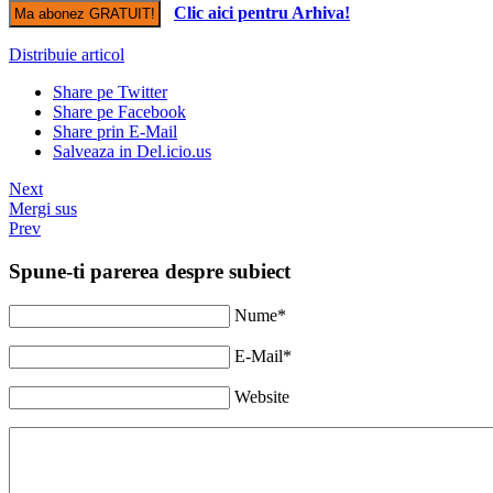
Clic aici pentru Arhiva!
Distribuie articol
Share pe Twitter
Share pe Facebook
Share prin E-Mail
Salveaza in Del.icio.us
Next
Mergi sus
Prev
Spune-ti parerea despre subiect
Nume*
E-Mail*
Website