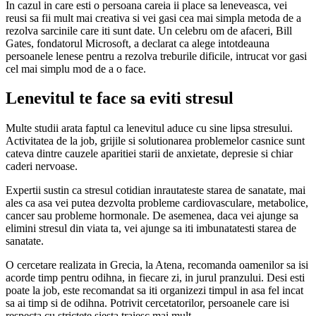
In cazul in care esti o persoana careia ii place sa leneveasca, vei
reusi sa fii mult mai creativa si vei gasi cea mai simpla metoda de a
rezolva sarcinile care iti sunt date. Un celebru om de afaceri, Bill
Gates, fondatorul Microsoft, a declarat ca alege intotdeauna
persoanele lenese pentru a rezolva treburile dificile, intrucat vor gasi
cel mai simplu mod de a o face.
Lenevitul te face sa eviti stresul
Multe studii arata faptul ca lenevitul aduce cu sine lipsa stresului.
Activitatea de la job, grijile si solutionarea problemelor casnice sunt
cateva dintre cauzele aparitiei starii de anxietate, depresie si chiar
caderi nervoase.
Expertii sustin ca stresul cotidian inrautateste starea de sanatate, mai
ales ca asa vei putea dezvolta probleme cardiovasculare, metabolice,
cancer sau probleme hormonale. De asemenea, daca vei ajunge sa
elimini stresul din viata ta, vei ajunge sa iti imbunatatesti starea de
sanatate.
O cercetare realizata in Grecia, la Atena, recomanda oamenilor sa isi
acorde timp pentru odihna, in fiecare zi, in jurul pranzului. Desi esti
poate la job, este recomandat sa iti organizezi timpul in asa fel incat
sa ai timp si de odihna. Potrivit cercetatorilor, persoanele care isi
respecta cu strictete siesta traiesc mai mult.