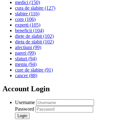
medici
(150)
cura de slabire
(127)
slabire
(116)
corp
(106)
experti
(105)
beneficii
(104)
diete de slabit
(102)
dieta de slabit
(102)
afectiuni
(99)
pareri
(99)
sfaturi
(94)
meniu
(94)
cure de slabire
(91)
cancer
(88)
Account Login
Username
Password