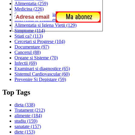
Alimentatia
(259)
Medicina
(226)
Sanatatea si Preventia
(170)
Interventii si Tratamente
(167)
Alimentatia si Igiena Vietii
(129)
Simptome
(114)
Stiati ca?
(113)
Cercetari si Progrese
(104)
Documentare
(97)
Cancerul
(88)
Organe si Sisteme
(70)
Infectii
(69)
Examinari si diagnostice
(65)
Sistemul Cardiovascular
(60)
Prevenire Si Depistare
(59)
Top Tags
dieta
(338)
Tratament
(212)
alimente
(184)
studiu
(159)
sanatate
(157)
diete
(153)