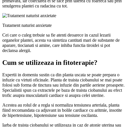
primavara, iar colectarea ei se face prin taierea cu foarfeca sau prin
smulgerea plantei cu radacina cu tot.
Tratament naturist anxietate
Cei care o culeg trebuie sa fie atenti deoarece in cazul lezarii
organelor plantei, acesta va sintetiza cantitati mari de substante de
aparare, tiocianati si amine, care inhiba functia tiroidei si pot
declansa alergii.
Cum se utilizeaza in fitoterapie?
Expertii in domeniu sustin ca din planta uscata se poate prepara o
infuzie cu virtuti oficinale. Planta de traista ciobanului se mai poate
folosi sub forma de tinctura sau infuzie din partile aeriene proaspete.
Specialistii spun ca extractele pe baza de traista ciobanului au efect
trofic asupra musculaturii cardiace si asupra celei uterine.
Acestea au rolul de a regla si normaliza tensiunea arteriala, planta
fiind recomandata ca adjuvant in bolile cardiace cu aritmie, insotite
de hipertensiune, hipotensiune sau tensiune oscilanta.
Iarba de traista ciobanului se utilizeaza in caz de atonie uterina sau