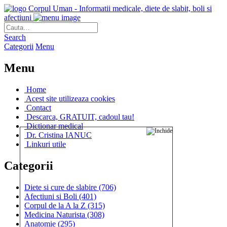
Corpul Uman - Informatii medicale, diete de slabit, boli si
afectiuni
Search
Categorii
Menu
Menu
Home
Acest site utilizeaza cookies
Contact
Descarca, GRATUIT, cadoul tau!
Dictionar medical
Dr. Cristina IANUC
Linkuri utile
Categorii
Diete si cure de slabire
(706)
Afectiuni si Boli
(401)
Corpul de la A la Z
(315)
Medicina Naturista
(308)
Anatomie
(295)