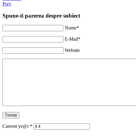
Prev
Spune-ti parerea despre subiect
Nume*
E-Mail*
Website
Current ye@r
*