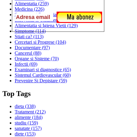
Alimentatia
(259)
Medicina
(226)
Sanatatea si Preventia
(170)
Interventii si Tratamente
(167)
Alimentatia si Igiena Vietii
(129)
Simptome
(114)
Stiati ca?
(113)
Cercetari si Progrese
(104)
Documentare
(97)
Cancerul
(88)
Organe si Sisteme
(70)
Infectii
(69)
Examinari si diagnostice
(65)
Sistemul Cardiovascular
(60)
Prevenire Si Depistare
(59)
Top Tags
dieta
(338)
Tratament
(212)
alimente
(184)
studiu
(159)
sanatate
(157)
diete
(153)