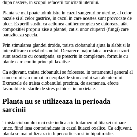
dupa nastere, in scopul refacerii tonicitatii uterului.
Planta se mai poate administra in cazul sangerarilor uterine, al celor
nazale si al celor gastrice, in cazul in care acestea sunt provocate de
ulcer. Expertii sustin ca actiunea antihemoragica se datoreaza atât
compozitiei propriu-zise a plantei, cat si unor ciuperci (fungi) care
paraziteaza specia.
Prin stimularea glandei tiroide, traista ciobanului ajuta la slabit si la
intensificarea metabolismului. Deoarece majoritatea acestor cazuri
sunt asociate cu constipatia, se prescriu in completare, formule cu
plante care contin principii laxative.
Ca adjuvant, traista ciobanului se foloseste, in tratamentul general al
cancerului sau numai in neoplaziile stomacului sau ale uterului.
Extractele de traista ciobanului prezinta, de asemenea, efecte
favorabile in starile de stres psihic si in anxietate.
Planta nu se utilizeaza in perioada
sarcinii
Traista ciobanului mai este indicata in tratamentul litiazei urinare
urice, fiind insa contraindicata in cazul litiazei oxalice. Ca adjuvant,
planta se mai utilizeaza in hipercorticism si in hipotiroidie.