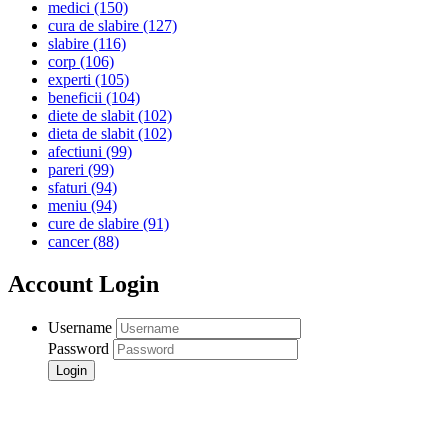
medici
(150)
cura de slabire
(127)
slabire
(116)
corp
(106)
experti
(105)
beneficii
(104)
diete de slabit
(102)
dieta de slabit
(102)
afectiuni
(99)
pareri
(99)
sfaturi
(94)
meniu
(94)
cure de slabire
(91)
cancer
(88)
Account Login
Username
Password