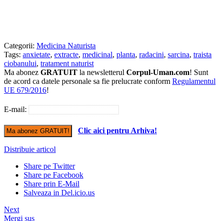
Categorii:
Medicina Naturista
Tags:
anxietate
,
extracte
,
medicinal
,
planta
,
radacini
,
sarcina
,
traista
ciobanului
,
tratament naturist
Ma abonez
GRATUIT
la newsletterul
Corpul-Uman.com
! Sunt
de acord ca datele personale sa fie prelucrate conform
Regulamentul
UE 679/2016
!
E-mail:
Clic aici pentru Arhiva!
Distribuie articol
Share pe Twitter
Share pe Facebook
Share prin E-Mail
Salveaza in Del.icio.us
Next
Mergi sus