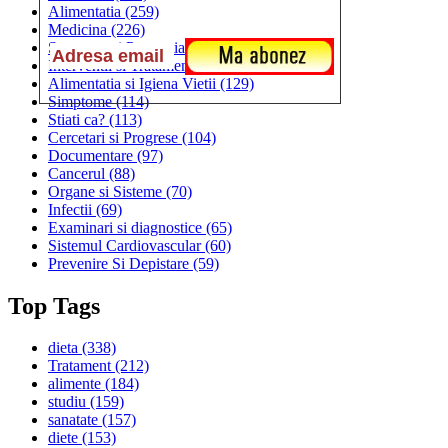
Alimentatia
(259)
Medicina
(226)
Sanatatea si Preventia
(170)
Interventii si Tratamente
(167)
Alimentatia si Igiena Vietii
(129)
Simptome
(114)
Stiati ca?
(113)
Cercetari si Progrese
(104)
Documentare
(97)
Cancerul
(88)
Organe si Sisteme
(70)
Infectii
(69)
Examinari si diagnostice
(65)
Sistemul Cardiovascular
(60)
Prevenire Si Depistare
(59)
Top Tags
dieta
(338)
Tratament
(212)
alimente
(184)
studiu
(159)
sanatate
(157)
diete
(153)