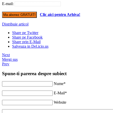
E-mail:
Clic aici pentru Arhiva!
Distribuie articol
Share pe Twitter
Share pe Facebook
Share prin E-Mail
Salveaza in Del.icio.us
Next
Mergi sus
Prev
Spune-ti parerea despre subiect
Nume*
E-Mail*
Website