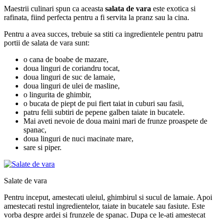
Maestrii culinari spun ca aceasta
salata de vara
este exotica si
rafinata, fiind perfecta pentru a fi servita la pranz sau la cina.
Pentru a avea succes, trebuie sa stiti ca ingredientele pentru patru
portii de salata de vara sunt:
o cana de boabe de mazare,
doua linguri de coriandru tocat,
doua linguri de suc de lamaie,
doua linguri de ulei de masline,
o lingurita de ghimbir,
o bucata de piept de pui fiert taiat in cuburi sau fasii,
patru felii subtiri de pepene galben taiate in bucatele.
Mai aveti nevoie de doua maini mari de frunze proaspete de
spanac,
doua linguri de nuci macinate mare,
sare si piper.
Salate de vara
Pentru inceput, amestecati uleiul, ghimbirul si sucul de lamaie. Apoi
amestecati restul ingredientelor, taiate in bucatele sau fasiute. Este
vorba despre ardei si frunzele de spanac. Dupa ce le-ati amestecat