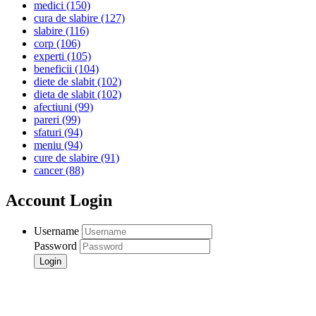
medici
(150)
cura de slabire
(127)
slabire
(116)
corp
(106)
experti
(105)
beneficii
(104)
diete de slabit
(102)
dieta de slabit
(102)
afectiuni
(99)
pareri
(99)
sfaturi
(94)
meniu
(94)
cure de slabire
(91)
cancer
(88)
Account Login
Username
Password