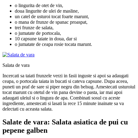
o lingurita de otet de vin,
doua lingurite de ulei de masline,
un catel de usturoi tocat foarte marunt,
o mana de frunze de spanac proaspat,
trei frunze de salata,
o jumatate de portocala,
10 capsune taiate in doua, dar si
o jumatate de ceapa rosie tocata marunt.
Salata de vara
Incercati sa taiati frunzele verzi in fasii inguste si apoi sa adaugati
ceapa, o portocala taiata in bucati si cateva capsune. Dupa aceea,
puneti un praf de sare si piper negru din belsug. Amestecati usturoiul
tocat marunt cu otetul de vin pana devine o pasta, iar mai apoi
adaugati uleiul si o lingura de apa. Combinati sosul cu aceste
ingrediente, amestecati si lasati la rece 15 minute inainate sa va
delectati cu aceasta salata.
Salate de vara: Salata asiatica de pui cu
pepene galben