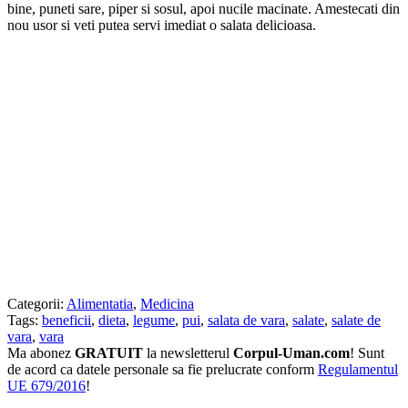
bine, puneti sare, piper si sosul, apoi nucile macinate. Amestecati din
nou usor si veti putea servi imediat o salata delicioasa.
Categorii:
Alimentatia
,
Medicina
Tags:
beneficii
,
dieta
,
legume
,
pui
,
salata de vara
,
salate
,
salate de
vara
,
vara
Ma abonez
GRATUIT
la newsletterul
Corpul-Uman.com
! Sunt
de acord ca datele personale sa fie prelucrate conform
Regulamentul
UE 679/2016
!