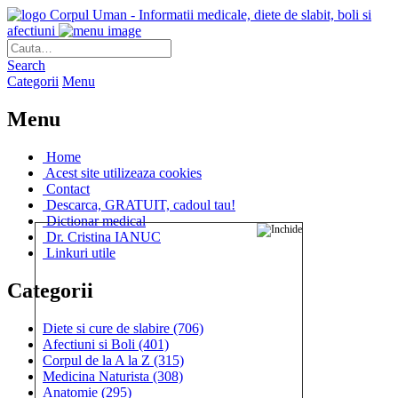
Corpul Uman - Informatii medicale, diete de slabit, boli si
afectiuni
Search
Categorii
Menu
Menu
Home
Acest site utilizeaza cookies
Contact
Descarca, GRATUIT, cadoul tau!
Dictionar medical
Dr. Cristina IANUC
Linkuri utile
Categorii
Diete si cure de slabire
(706)
Afectiuni si Boli
(401)
Corpul de la A la Z
(315)
Medicina Naturista
(308)
Anatomie
(295)