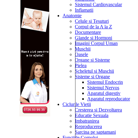
Sistemul Cardiovascular
Inflamatii
Anatomie
Celule si Tesuturi
Corpul de la A la Z
Documentare
Glande si Hormoni
Imagini Corpul Uman
Muschii
Oasele
Organe si Sisteme
Pielea
Scheletul si Muschii
Sisteme si Organe
Sistemul Endocrin
Sistemul Nervos
Aparatul digestiv
Aparatul reproducator
Ciclurile Vietii
Cresterea si Dezvoltarea
Educatie Sexuala
Imbatranirea
Reproducerea
Sarcina pe saptamani
Functiile Corpului