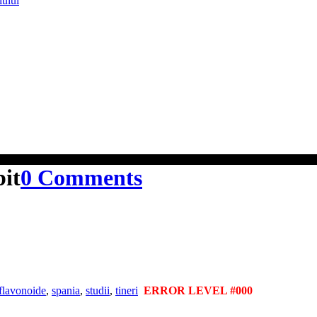
lului
bit
0 Comments
flavonoide
,
spania
,
studii
,
tineri
ERROR LEVEL #000