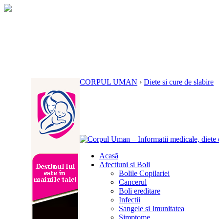
CORPUL UMAN
›
Diete si cure de slabire
Acasă
Afectiuni si Boli
Bolile Copilariei
Cancerul
Boli ereditare
Infectii
Sangele si Imunitatea
Simptome