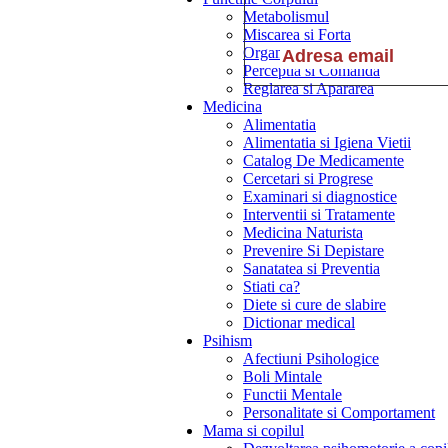
Metabolismul
Miscarea si Forta
Organele Interne
Perceptia si Comanda
Reglarea si Apararea
Medicina
Alimentatia
Alimentatia si Igiena Vietii
Catalog De Medicamente
Cercetari si Progrese
Examinari si diagnostice
Interventii si Tratamente
Medicina Naturista
Prevenire Si Depistare
Sanatatea si Preventia
Stiati ca?
Diete si cure de slabire
Dictionar medical
Psihism
Afectiuni Psihologice
Boli Mintale
Functii Mentale
Personalitate si Comportament
Mama si copilul