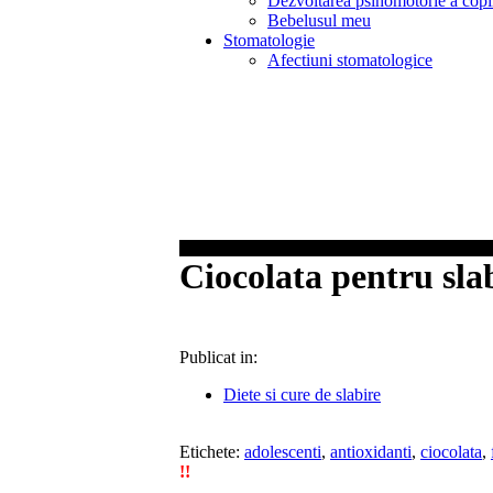
Dezvoltarea psihomotorie a copi
Bebelusul meu
Stomatologie
Afectiuni stomatologice
Ciocolata pentru sla
Publicat in:
Diete si cure de slabire
Etichete:
adolescenti
,
antioxidanti
,
ciocolata
,
!!