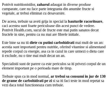
Potrivit nutritionistilor,
zaharul
adaugat in diverse produse
cumparate, care nu face parte integranta din anumite fructe si
vegetale, ar trebui eliminat cu desavarsire.
De aceea, trebuie sa aveti grija in special la
bauturile racoritoare
,
caci acestea sunt foarte periculoase din acest punct de vedere.
Potrivit Health.com, sucul de fructe este mai putin sanatos decat
fructele in sine, pentru ca nu mai are fibrele initiale.
Este bine sa nu tii
diete cu putini carbohidrati
mai mult de un an:
acestia sunt importanti pentru nutritie, oferind vitamine si alimentand
repede corpul cu energie, asa ca in cazul in care urmezi o dieta care
ii exclude, nu o tine mai mult decat un an.
Specialistii sunt de parere ca este periculos sa iti privezi corpul de un
element important pe o perioada mare de timp.
Trebuie spus ca in mod normal,
ar trebui sa consumi in jur de 130
de grame de carbohidrati pe zi
si sa iti faci teste in mod repetat sa
vezi daca totul functioneaza cum trebuie.