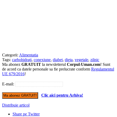
Categorii:
Alimentatia
Tags:
carbohidraţi
,
conexiune
,
diabet
,
dieta
,
vegetale
,
zilnic
Ma abonez
GRATUIT
la newsletterul
Corpul-Uman.com
! Sunt
de acord ca datele personale sa fie prelucrate conform
Regulamentul
UE 679/2016
!
E-mail:
Clic aici pentru Arhiva!
Distribuie articol
Share pe Twitter