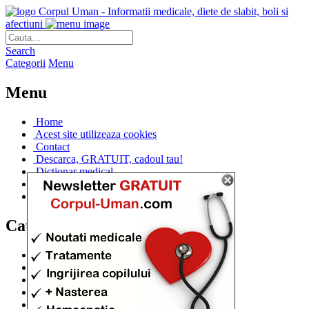
Corpul Uman - Informatii medicale, diete de slabit, boli si
afectiuni
Search
Categorii
Menu
Menu
Home
Acest site utilizeaza cookies
Contact
Descarca, GRATUIT, cadoul tau!
Dictionar medical
Dr. Cristina IANUC
Linkuri utile
Categorii
Diete si cure de slabire
(706)
Afectiuni si Boli
(401)
Corpul de la A la Z
(315)
Medicina Naturista
(308)
Anatomie
(295)