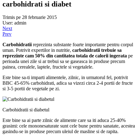
carbohidrati si diabet
Trimis pe 28 februarie 2015
User: admin
Next
Prev
Carbohidratii
reprezinta substante foarte importante pentru corpul
uman. Potrivit expertilor in nutritie,
carbohidratii trebuie sa
reprezinte cam 50% din cantitatea totala de calorii ingerata
pe
perioada unei zile si ar trebui sa se gaseasca in produse precum
painea, cerealele, laptele, fructele si vegetalele.
Este bine sa-ti imparti alimentele, zilnic, in urmatorul fel, potrivit
BBC 45-65% carbohidrati, adica sa vizezi circa 2-4 portii de fructe
si 3-5 portii de vegetale pe zi.
Carbohidratii si diabetul
Este bine sa ai parte zilnic de alimente care sa iti aduca 25-40%
grasimi: cele mononesaturate sunt cele bune pentru sanatate, acestea
gasindu-se in produse precum uleiul de masline si de rapita.