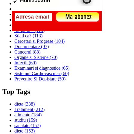
Alimentatia
(259)
Medicina
(226)
Sanatatea si Preventia
(170)
Interventii si Tratamente
(167)
Alimentatia si Igiena Vietii
(129)
Simptome
(114)
Stiati ca?
(113)
Cercetari si Progrese
(104)
Documentare
(97)
Cancerul
(88)
Organe si Sisteme
(70)
Infectii
(69)
Examinari si diagnostice
(65)
Sistemul Cardiovascular
(60)
Prevenire Si Depistare
(59)
Top Tags
dieta
(338)
Tratament
(212)
alimente
(184)
studiu
(159)
sanatate
(157)
diete
(153)