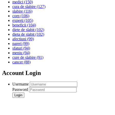
medici
(150)
cura de slabire
(127)
slabire
(116)
corp
(106)
experti
(105)
beneficii
(104)
diete de slabit
(102)
dieta de slabit
(102)
afectiuni
(99)
pareri
(99)
sfaturi
(94)
meniu
(94)
cure de slabire
(91)
cancer
(88)
Account Login
Username
Password