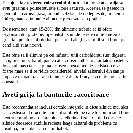
Ele ajuta la
cresterea colesterolului bun
, atat timp cat ai grija sa
eviti grasimile polinesaturate si cele saturate. Acestea se gasesc in
general in carnea grasa, in podusele lactate nedegresate, in uleiuri
hidrogenate si in multe alimente procesate sau prajite.
De asemenea, cam 15-20% din alimente trebuie sa iti ofere
organismului proteine. Specialistii sunt de parere ca trebuie sa ai
grija la tipul de carbohidrati pe care il alegi, caci unii sunt buni, pe
cand altii sunt nocivi.
Este bine sa ii elimini pe cei rafinati, unii carbohidrati sunt digerati
usor, precum zaharul, painea alba, orezul alb si majoritatea pastelor.
In cazul masa ta este plina de asemenea alimente, exista un risc
foarte mare sa ti se ridice considerabil nivelul zaharului din sange
dupa ce mananci, iar acesta nu este deloc bine, caci el trebuie sa fie
constant.
Aveti grija la bauturile racoritoare
Este recomandat sa incluzi cereale integrale in dieta zilnica mai ales
ca acestea sunt digerate mai lent si fibrele pe care le contin sunt bune
pentru corpul uman. Este bine sa eliminiati zaharul de la mesele
zilnice deoarece studiile recente leaga zaharul de probleme cu
insulina, prediabet sau chiar diabet.