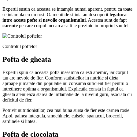
Expertii sustin ca aceasta se intampla numai aparent, pentru ca toate
se intampla cu un rost. Oamenii de stiinta au descoperit
legatura
intre aceste pofte si nevoile organismului
. Acestea sunt de fapt
carente
pe care corpul incearca sa ti le prezinte in propriul sau fel.
Controlul poftelor
Pofta de gheata
Expertii spun ca aceasta pofta inseamna ca esti anemic, iar corpul
tau are nevoie de fier. Conform statisticilor in nutritie si dieta,
aproape jumatate din populatie nu consuma suficient fier pentru o
intretinere optima a organismului. Explicatia consta in faptul ca
gheata atenueaza starea de inflamatie de la nivelul gurii, asociata cu
deficitul de fier.
Potrivit nutritionistilor, cea mai buna sursa de fier este carnea rosie.
Apoi, painea integrala, smochinele, caisele, spanacul, broccoli,
sardinele si lintea.
Pofta de ciocolata