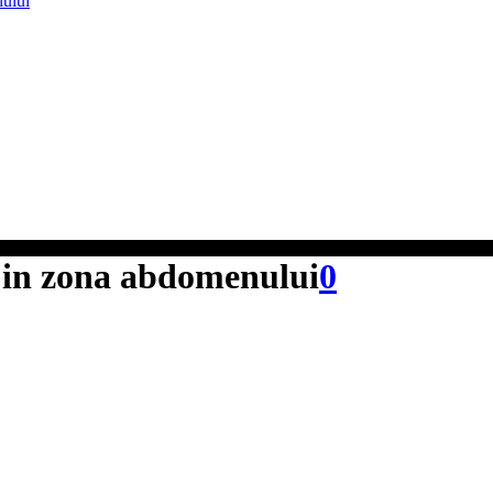
lului
g in zona abdomenului
0