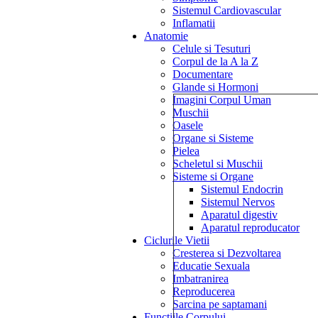
Sistemul Cardiovascular
Inflamatii
Anatomie
Celule si Tesuturi
Corpul de la A la Z
Documentare
Glande si Hormoni
Imagini Corpul Uman
Muschii
Oasele
Organe si Sisteme
Pielea
Scheletul si Muschii
Sisteme si Organe
Sistemul Endocrin
Sistemul Nervos
Aparatul digestiv
Aparatul reproducator
Ciclurile Vietii
Cresterea si Dezvoltarea
Educatie Sexuala
Imbatranirea
Reproducerea
Sarcina pe saptamani
Functiile Corpului