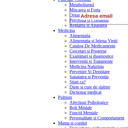
Metabolismul
Miscarea si Forta
Organele Interne
Perceptia si Comanda
Reglarea si Apararea
Medicina
Alimentatia
Alimentatia si Igiena Vietii
Catalog De Medicamente
Cercetari si Progrese
Examinari si diagnostice
Interventii si Tratamente
Medicina Naturista
Prevenire Si Depistare
Sanatatea si Preventia
Stiati ca?
Diete si cure de slabire
Dictionar medical
Psihism
Afectiuni Psihologice
Boli Mintale
Functii Mentale
Personalitate si Comportament
Mama si copilul