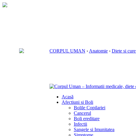
CORPUL UMAN
›
Anatomie
›
Diete si cure
Acasă
Afectiuni si Boli
Bolile Copilariei
Cancerul
Boli ereditare
Infectii
Sangele si Imunitatea
Simptome