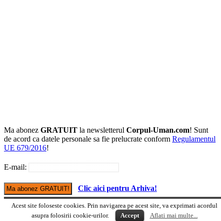
Ma abonez
GRATUIT
la newsletterul
Corpul-Uman.com
! Sunt
de acord ca datele personale sa fie prelucrate conform
Regulamentul
UE 679/2016
!
E-mail:
Clic aici pentru Arhiva!
Acest site foloseste cookies. Prin navigarea pe acest site, va exprimati acordul
Versiune mobile
© Copyright Corpul-uman.com
asupra folosirii cookie-urilor.
Accept
Aflati mai multe...