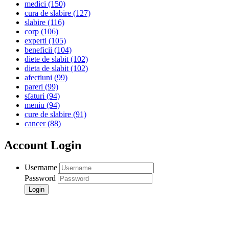
medici
(150)
cura de slabire
(127)
slabire
(116)
corp
(106)
experti
(105)
beneficii
(104)
diete de slabit
(102)
dieta de slabit
(102)
afectiuni
(99)
pareri
(99)
sfaturi
(94)
meniu
(94)
cure de slabire
(91)
cancer
(88)
Account Login
Username
Password