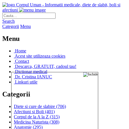
Corpul Uman - Informatii medicale, diete de slabit, boli si
afectiuni
Search
Categorii
Menu
Menu
Home
Acest site utilizeaza cookies
Contact
Descarca, GRATUIT, cadoul tau!
Dictionar medical
Dr. Cristina IANUC
Linkuri utile
Categorii
Diete si cure de slabire
(706)
Afectiuni si Boli
(401)
Corpul de la A la Z
(315)
Medicina Naturista
(308)
Anatomie
(295)