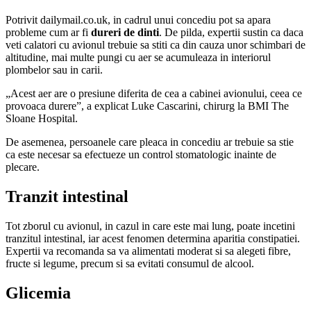
Potrivit dailymail.co.uk, in cadrul unui concediu pot sa apara
probleme cum ar fi
dureri de dinti
. De pilda, expertii sustin ca daca
veti calatori cu avionul trebuie sa stiti ca din cauza unor schimbari de
altitudine, mai multe pungi cu aer se acumuleaza in interiorul
plombelor sau in carii.
„Acest aer are o presiune diferita de cea a cabinei avionului, ceea ce
provoaca durere”, a explicat Luke Cascarini, chirurg la BMI The
Sloane Hospital.
De asemenea, persoanele care pleaca in concediu ar trebuie sa stie
ca este necesar sa efectueze un control stomatologic inainte de
plecare.
Tranzit intestinal
Tot zborul cu avionul, in cazul in care este mai lung, poate incetini
tranzitul intestinal, iar acest fenomen determina aparitia constipatiei.
Expertii va recomanda sa va alimentati moderat si sa alegeti fibre,
fructe si legume, precum si sa evitati consumul de alcool.
Glicemia