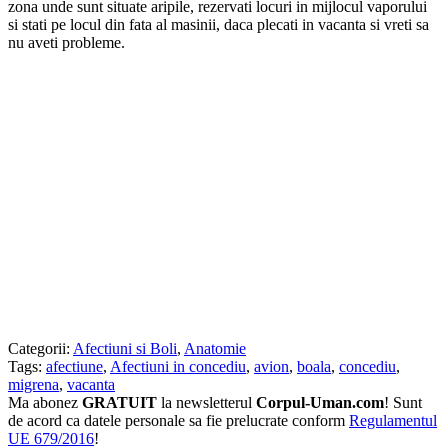
zona unde sunt situate aripile, rezervati locuri in mijlocul vaporului
si stati pe locul din fata al masinii, daca plecati in vacanta si vreti sa
nu aveti probleme.
Categorii:
Afectiuni si Boli
,
Anatomie
Tags:
afectiune
,
Afectiuni in concediu
,
avion
,
boala
,
concediu
,
migrena
,
vacanta
Ma abonez
GRATUIT
la newsletterul
Corpul-Uman.com
! Sunt
de acord ca datele personale sa fie prelucrate conform
Regulamentul
UE 679/2016
!