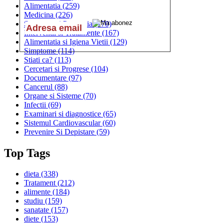
Alimentatia
(259)
Medicina
(226)
Sanatatea si Preventia
(170)
Interventii si Tratamente
(167)
Alimentatia si Igiena Vietii
(129)
Simptome
(114)
Stiati ca?
(113)
Cercetari si Progrese
(104)
Documentare
(97)
Cancerul
(88)
Organe si Sisteme
(70)
Infectii
(69)
Examinari si diagnostice
(65)
Sistemul Cardiovascular
(60)
Prevenire Si Depistare
(59)
Top Tags
dieta
(338)
Tratament
(212)
alimente
(184)
studiu
(159)
sanatate
(157)
diete
(153)