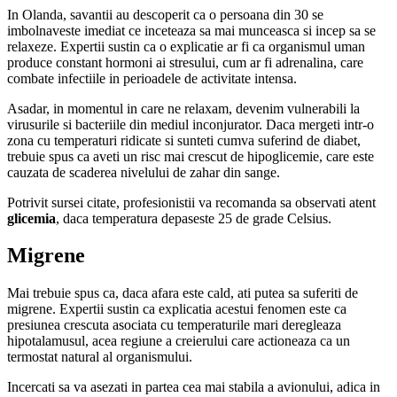
In Olanda, savantii au descoperit ca o persoana din 30 se
imbolnaveste imediat ce inceteaza sa mai munceasca si incep sa se
relaxeze. Expertii sustin ca o explicatie ar fi ca organismul uman
produce constant hormoni ai stresului, cum ar fi adrenalina, care
combate infectiile in perioadele de activitate intensa.
Asadar, in momentul in care ne relaxam, devenim vulnerabili la
virusurile si bacteriile din mediul inconjurator. Daca mergeti intr-o
zona cu temperaturi ridicate si sunteti cumva suferind de diabet,
trebuie spus ca aveti un risc mai crescut de hipoglicemie, care este
cauzata de scaderea nivelului de zahar din sange.
Potrivit sursei citate, profesionistii va recomanda sa observati atent
glicemia
, daca temperatura depaseste 25 de grade Celsius.
Migrene
Mai trebuie spus ca, daca afara este cald, ati putea sa suferiti de
migrene. Expertii sustin ca explicatia acestui fenomen este ca
presiunea crescuta asociata cu temperaturile mari deregleaza
hipotalamusul, acea regiune a creierului care actioneaza ca un
termostat natural al organismului.
Incercati sa va asezati in partea cea mai stabila a avionului, adica in