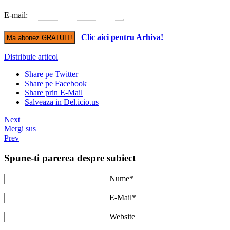
E-mail:
Clic aici pentru Arhiva!
Distribuie articol
Share pe Twitter
Share pe Facebook
Share prin E-Mail
Salveaza in Del.icio.us
Next
Mergi sus
Prev
Spune-ti parerea despre subiect
Nume*
E-Mail*
Website