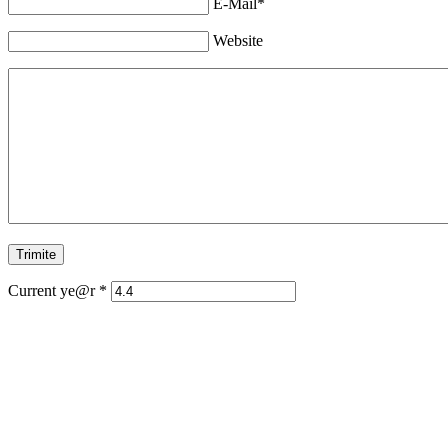
E-Mail*
Website
Current ye@r
*