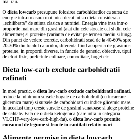
mai rau.
O
dieta lowcarb
presupune folosirea carbohidratilor ca sursa de
energie intr-o masura mai mica decat intr-o dieta considerata
„echilibrata” de stiinta clasica a nutritiei. Energia vine insa intr-o
proportie mai mare din grasimi (atat din cele stocate cat si din cele
alimentare) si proteine (varianta de evitat pe termen mediu si lung).
Din punct de vedere teoretic, carbohidratii scad de la 40-60% spre
20-30% din totalul caloriilor, diferenta fiind acoperita de grasimi si
proteine, in proportii diverse, in functie de genetic, obiective, tipul
de efort fizic, preferinte culinare, comoditate, buget etc.
Dieta low-carb exclude carbohidratii
rafinati
In mod practic, o
dieta low-carb exclude carbohidratii rafinati
,
reduce la minimum sursele bogate de carbohidrati (cu incarcare
glicemica mare) si sursele de carbohidrati cu indice glicemic mare.
In acealasi timp creste sursele de grasimi sanatoase si alege proteine
de calitate. Fata de o dieta ketogenica (care intra in categoria
VLCHF-very-low-carb-high-fat), o
dieta low-carb premite
consumul de legume si fructe in cantitati relativ mari
.
Alimente permise in dieta lowcarb