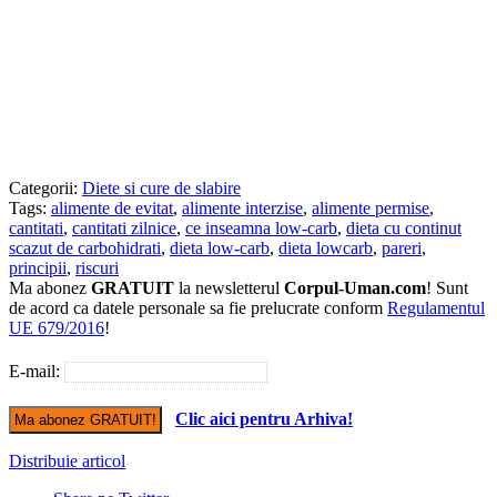
Categorii:
Diete si cure de slabire
Tags:
alimente de evitat
,
alimente interzise
,
alimente permise
,
cantitati
,
cantitati zilnice
,
ce inseamna low-carb
,
dieta cu continut
scazut de carbohidrati
,
dieta low-carb
,
dieta lowcarb
,
pareri
,
principii
,
riscuri
Ma abonez
GRATUIT
la newsletterul
Corpul-Uman.com
! Sunt
de acord ca datele personale sa fie prelucrate conform
Regulamentul
UE 679/2016
!
E-mail:
Clic aici pentru Arhiva!
Distribuie articol