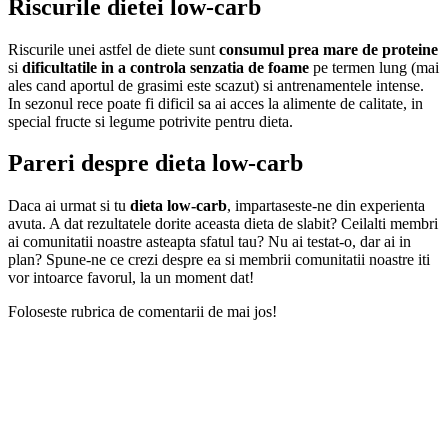
Riscurile dietei low-carb
Riscurile unei astfel de diete sunt
consumul prea mare de proteine
si
dificultatile in a controla senzatia de foame
pe termen lung (mai
ales cand aportul de grasimi este scazut) si antrenamentele intense.
In sezonul rece poate fi dificil sa ai acces la alimente de calitate, in
special fructe si legume potrivite pentru dieta.
Pareri despre dieta low-carb
Daca ai urmat si tu
dieta low-carb
, impartaseste-ne din experienta
avuta. A dat rezultatele dorite aceasta dieta de slabit? Ceilalti membri
ai comunitatii noastre asteapta sfatul tau? Nu ai testat-o, dar ai in
plan? Spune-ne ce crezi despre ea si membrii comunitatii noastre iti
vor intoarce favorul, la un moment dat!
Foloseste rubrica de comentarii de mai jos!