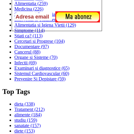
Alimentatia
(259)
Medicina
(226)
Sanatatea si Preventia
(170)
Interventii si Tratamente
(167)
Alimentatia si Igiena Vietii
(129)
Simptome
(114)
Stiati ca?
(113)
Cercetari si Progrese
(104)
Documentare
(97)
Cancerul
(88)
Organe si Sisteme
(70)
Infectii
(69)
Examinari si diagnostice
(65)
Sistemul Cardiovascular
(60)
Prevenire Si Depistare
(59)
Top Tags
dieta
(338)
Tratament
(212)
alimente
(184)
studiu
(159)
sanatate
(157)
diete
(153)