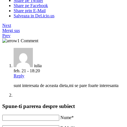
Share pe Twitter
Share pe Facebook
Share prin E-Mail
Salveaza in Del.icio.us
Next
Mergi sus
Prev
1 Comment
iulia
feb. 21 - 18:20
Reply
sunt interesata de aceasta dieta,mi se pare foarte interesanta
Spune-ti parerea despre subiect
Nume*