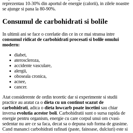
reprezentau 10-30% din aportul de energie (calorii), in zilele noastre
se ajunge si pana la 80-90%.
Consumul de carbohidrati si bolile
In ultimii ani se face o corelatie din ce in ce mai stransa intre
consumul ridicat de carbohidrati procesati si bolile omului
modern:
diabet,
ateroscleroza,
accidente vasculare,
alergii,
oboseala cronica,
acnee,
cancer.
Atat considerente de ordin teoretic dar si experimente si studii
practice au aratat ca o
dieta cu un continut scazut de
carbohidrati
, adica o
dieta lowcarb poate incetini
sau chiar
inversa
evolutia acestor boli
. Carbohidratii sunt o sursa rapida de
energie pentru organism, energie cu care corpul unui om cvasi-
sedentar nu are ce sa faca, decat sa o depuna sub forma de grasime.
Cand mananci carbohidrati rafinati (paste, fainoase, dulciuri) este si