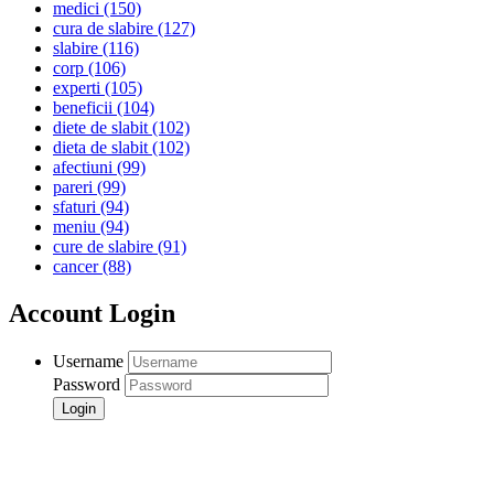
medici
(150)
cura de slabire
(127)
slabire
(116)
corp
(106)
experti
(105)
beneficii
(104)
diete de slabit
(102)
dieta de slabit
(102)
afectiuni
(99)
pareri
(99)
sfaturi
(94)
meniu
(94)
cure de slabire
(91)
cancer
(88)
Account Login
Username
Password