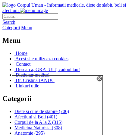
Corpul Uman - Informatii medicale, diete de slabit, boli si
afectiuni
Search
Categorii
Menu
Menu
Home
Acest site utilizeaza cookies
Contact
Descarca, GRATUIT, cadoul tau!
Dictionar medical
Dr. Cristina IANUC
Linkuri utile
Categorii
Diete si cure de slabire
(706)
Afectiuni si Boli
(401)
Corpul de la A la Z
(315)
Medicina Naturista
(308)
Anatomie
(295)