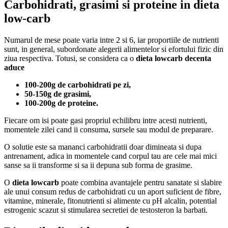
Carbohidrati, grasimi si proteine in dieta
low-carb
Numarul de mese poate varia intre 2 si 6, iar proportiile de nutrienti
sunt, in general, subordonate alegerii alimentelor si efortului fizic din
ziua respectiva. Totusi, se considera ca o
dieta lowcarb decenta
aduce
100-200g de carbohidrati pe zi,
50-150g de grasimi,
100-200g de proteine.
Fiecare om isi poate gasi propriul echilibru intre acesti nutrienti,
momentele zilei cand ii consuma, sursele sau modul de preparare.
O solutie este sa mananci carbohidratii doar dimineata si dupa
antrenament, adica in momentele cand corpul tau are cele mai mici
sanse sa ii transforme si sa ii depuna sub forma de grasime.
O
dieta lowcarb
poate combina avantajele pentru sanatate si slabire
ale unui consum redus de carbohidrati cu un aport suficient de fibre,
vitamine, minerale, fitonutrienti si alimente cu pH alcalin, potential
estrogenic scazut si stimularea secretiei de testosteron la barbati.