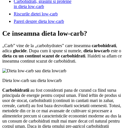
Carbohidrati, grasimi si proteine
in dieta low-carb
Riscurile dietei low-carb
Pareri despre dieta low-carb
Ce inseamna dieta low-carb?
„Carb” vine de la „carbohydrates” care inseamna
carbohidrati
,
adica
glucide
. Dupa cum ii spune si numele,
dieta lowcarb
este o
dieta cu un continut scazut de carbohidrati
. Haideti sa aflam ce
inseamna continut scazut de carbohidrati.
Dieta low-carb sau dieta lowcarb
Carbohidratii
au fost considerati pana de curand ca fiind sursa
principala de energie pentru corpul uman. Fiind ieftin de produs si
usor de stocat, carbohidratii (continuti in cantiati mari in zahar,
cereale, cartofi) au fost baza dezvoltarii societatii omenesti. Totusi,
metodele din ce in ce mai avansate de cultivare si procesare a
alimentelor precum si caracteristicile economiei moderne au dus la
un consum de carbohidrati mult mai mare decat cel natural pentru
corpul uman. Daca in dieta omului pre-agricol carbohidratii