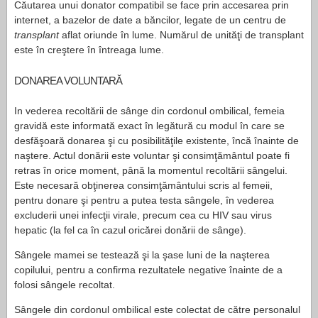
Căutarea unui donator compatibil se face prin accesarea prin
internet, a bazelor de date a băncilor, legate de un centru de
transplant
aflat oriunde în lume. Numărul de unităţi de transplant
este în creştere în întreaga lume.
DONAREA VOLUNTARĂ
In vederea recoltării de sânge din cordonul ombilical, femeia
gravidă este informată exact în legătură cu modul în care se
desfăşoară donarea şi cu posibilităţile existente, încă înainte de
naştere. Actul donării este voluntar şi consimţământul poate fi
retras în orice moment, până la momentul recoltării sângelui.
Este necesară obţinerea consimţământului scris al femeii,
pentru donare şi pentru a putea testa sângele, în vederea
excluderii unei infecţii virale, precum cea cu HIV sau virus
hepatic (la fel ca în cazul oricărei donării de sânge).
Sângele mamei se testează şi la şase luni de la naşterea
copilului, pentru a confirma rezultatele negative înainte de a
folosi sângele recoltat.
Sângele din cordonul ombilical este colectat de către personalul