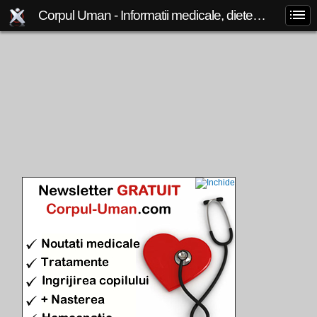
Corpul Uman - Informatii medicale, diete de slabit, boli si afectiuni