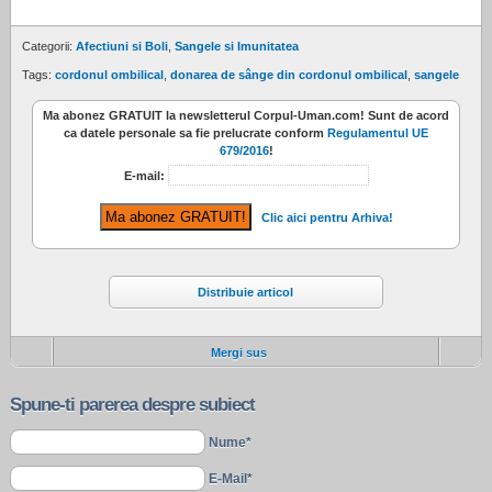
Categorii:
Afectiuni si Boli
,
Sangele si Imunitatea
Tags:
cordonul ombilical
,
donarea de sânge din cordonul ombilical
,
sangele
Ma abonez
GRATUIT
la newsletterul
Corpul-Uman.com
! Sunt de acord
ca datele personale sa fie prelucrate conform
Regulamentul UE
679/2016
!
E-mail:
Clic aici pentru Arhiva!
Distribuie articol
Mergi sus
Spune-ti parerea despre subiect
Nume*
E-Mail*