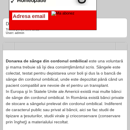
Donarea de sânge din cordonul ombilical
Trimis pe 16 iulie 2012
User: admin
Donarea de sânge din cordonul ombilical
este una voluntară
şi mama trebuie să îşi dea consimţământul scris. Sângele este
colectat, testat pentru depistarea unor boli şi dus la o bancă de
sânge din cordonul ombilical, unde este depozitat până când un
pacient compatibil are nevoie de el pentru un transplant.
In Europa şi în Statele Unite ale Americii există mai multe bănci
de sânge din cordonul ombilical. In România există bănci private
de stocare a sângelui prelevat din cordonul ombilical. Indiferent
de caracterul public sau privat al băncii, aici se fac studii de
tipizare a ţesuturilor, studii virale şi crioconservare (conservare
prin îngheţ) a materialului recoltat.