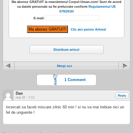
Ma abonez
GRATUIT
la newsletterul
Corpul-Uman.com
! Sunt de acord
ca datele personale sa fie prelucrate conform
Regulamentul UE
679/2016
!
E-mail:
Clic aici pentru Arhiva!
Distribuie articol
Mergi sus
1 Comment
Dan
Reply
mai 20 - 7:12
incercati sa faceti miscare zilnic 60 min ! si nu va mai trebuie nici un
fel de unguente !