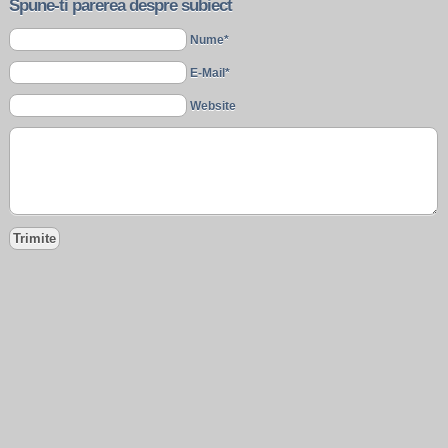
Spune-ti parerea despre subiect
Nume*
E-Mail*
Website