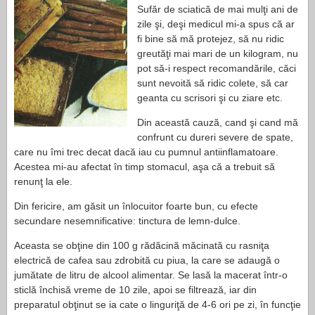
Sufăr de sciatică de mai mulţi ani de
zile şi, deşi medicul mi-a spus că ar
fi bine să mă protejez, să nu ridic
greutăţi mai mari de un kilogram, nu
pot să-i respect recomandările, căci
sunt nevoită să ridic colete, să car
geanta cu scrisori şi cu ziare etc.
Din această cauză, cand şi cand mă
confrunt cu dureri severe de spate,
care nu îmi trec decat dacă iau cu pumnul antiinflamatoare.
Acestea mi-au afectat în timp stomacul, aşa că a trebuit să
renunţ la ele.
Din fericire, am găsit un înlocuitor foarte bun, cu efecte
secundare nesemnificative: tinctura de lemn-dulce.
Aceasta se obţine din 100 g rădăcină măcinată cu rasniţa
electrică de cafea sau zdrobită cu piua, la care se adaugă o
jumătate de litru de alcool alimentar. Se lasă la macerat într-o
sticlă închisă vreme de 10 zile, apoi se filtrează, iar din
preparatul obţinut se ia cate o linguriţă de 4-6 ori pe zi, în funcţie