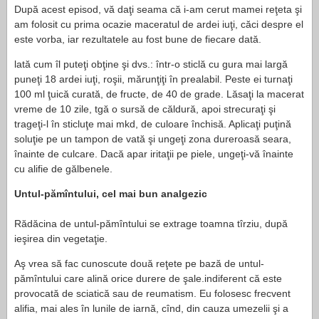
După acest episod, vă daţi seama că i-am cerut mamei reţeta şi
am folosit cu prima ocazie maceratul de ardei iuţi, căci despre el
este vorba, iar rezultatele au fost bune de fiecare dată.
lată cum îl puteţi obţine şi dvs.: într-o sticlă cu gura mai largă
puneţi 18 ardei iuţi, roşii, mărunţiţi în prealabil. Peste ei turnaţi
100 ml ţuică curată, de fructe, de 40 de grade. Lăsaţi la macerat
vreme de 10 zile, tgă o sursă de căldură, apoi strecuraţi şi
trageţi-l în sticluţe mai mkd, de culoare închisă. Aplicaţi puţină
soluţie pe un tampon de vată şi ungeţi zona dureroasă seara,
înainte de culcare. Dacă apar iritaţii pe piele, ungeţi-vă înainte
cu alifie de gălbenele.
Untul-pămîntului, cel mai bun analgezic
Rădăcina de untul-pămîntului se extrage toamna tîrziu, după
ieşirea din vegetaţie.
Aş vrea să fac cunoscute două reţete pe bază de untul-
pămîntului care alină orice durere de şale.indiferent că este
provocată de sciatică sau de reumatism. Eu folosesc frecvent
alifia, mai ales în lunile de iarnă, cînd, din cauza umezelii şi a