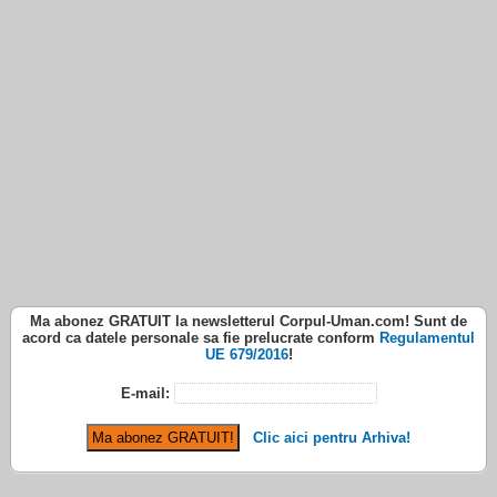
Ma abonez
GRATUIT
la newsletterul
Corpul-Uman.com
! Sunt de
acord ca datele personale sa fie prelucrate conform
Regulamentul
UE 679/2016
!
E-mail:
Clic aici pentru Arhiva!