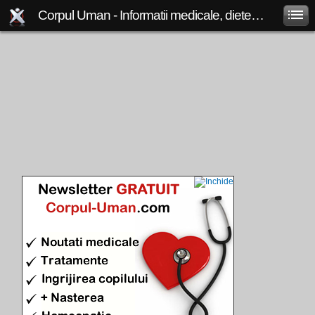
Corpul Uman - Informatii medicale, diete de slabit, boli si afectiuni