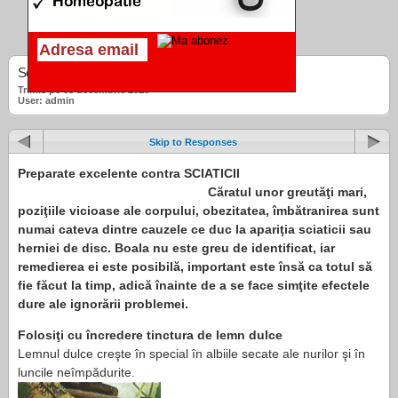
Sciatica – Tratamente Naturiste
Trimis pe 05 decembrie 2010
User: admin
Skip to Responses
Preparate excelente contra SCIATICII
Căratul unor greutăţi mari,
poziţiile vicioase ale corpului, obezitatea, îmbătranirea sunt
numai cateva dintre cauzele ce duc la apariţia sciaticii sau
herniei de disc. Boala nu este greu de identificat, iar
remedierea ei este posibilă, important este însă ca totul să
fie făcut la timp, adică înainte de a se face simţite efectele
dure ale ignorării problemei.
Folosiţi cu încredere tinctura de lemn dulce
Lemnul dulce creşte în special în albiile secate ale nurilor şi în
luncile neîmpădurite.