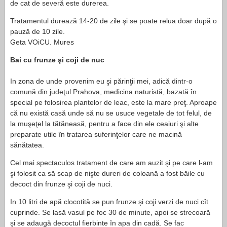
de cat de severă este durerea.
Tratamentul durează 14-20 de zile şi se poate relua doar după o
pauză de 10 zile.
Geta VOiCU. Mures
Bai cu frunze şi coji de nuc
In zona de unde provenim eu şi părinţii mei, adică dintr-o
comună din judeţul Prahova, medicina naturistă, bazată în
special pe folosirea plantelor de leac, este la mare preţ. Aproape
că nu există casă unde să nu se usuce vegetale de tot felul, de
la muşeţel la tătăneasă, pentru a face din ele ceaiuri şi alte
preparate utile în tratarea suferinţelor care ne macină
sănătatea.
Cel mai spectaculos tratament de care am auzit şi pe care l-am
şi folosit ca să scap de nişte dureri de coloană a fost băile cu
decoct din frunze şi coji de nuci.
In 10 litri de apă clocotită se pun frunze şi coji verzi de nuci cît
cuprinde. Se lasă vasul pe foc 30 de minute, apoi se strecoară
şi se adaugă decoctul fierbinte în apa din cadă. Se fac