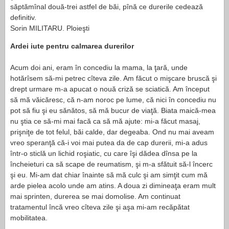
săptămînal două-trei astfel de băi, pînă ce durerile cedează
definitiv.
Sorin MILITARU. Ploieşti
Ardei iute pentru calmarea durerilor
Acum doi ani, eram în concediu la mama, la ţară, unde
hotărîsem să-mi petrec cîteva zile. Am făcut o mişcare bruscă şi
drept urmare m-a apucat o nouă criză se sciatică. Am început
să mă văicăresc, că n-am noroc pe lume, că nici în concediu nu
pot să fiu şi eu sănătos, să mă bucur de viaţă. Biata maică-mea
nu ştia ce să-mi mai facă ca să mă ajute: mi-a făcut masaj,
prişniţe de tot felul, băi calde, dar degeaba. Ond nu mai aveam
vreo speranţă că-i voi mai putea da de cap durerii, mi-a adus
într-o sticlă un lichid roşiatic, cu care îşi dădea dînsa pe la
încheieturi ca să scape de reumatism, şi m-a sfătuit să-l încerc
şi eu. Mi-am dat chiar înainte să mă culc şi am simţit cum mă
arde pielea acolo unde am atins. A doua zi dimineaţa eram mult
mai sprinten, durerea se mai domolise. Am continuat
tratamentul încă vreo cîteva zile şi aşa mi-am recăpătat
mobilitatea.