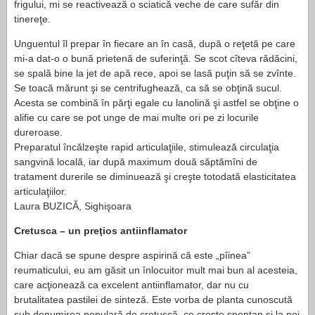
frigului, mi se reactivează o sciatică veche de care sufăr din
tinereţe.
Unguentul îl prepar în fiecare an în casă, după o reţetă pe care
mi-a dat-o o bună prietenă de suferinţă. Se scot cîteva rădăcini,
se spală bine la jet de apă rece, apoi se lasă puţin să se zvînte.
Se toacă mărunt şi se centrifughează, ca să se obţină sucul.
Acesta se combină în părţi egale cu lanolină şi astfel se obţine o
alifie cu care se pot unge de mai multe ori pe zi locurile
dureroase.
Preparatul încălzeşte rapid articulaţiile, stimulează circulaţia
sangvină locală, iar după maximum două săptămîni de
tratament durerile se diminuează şi creşte totodată elasticitatea
articulaţiilor.
Laura BUZICĂ, Sighişoara
Cretusca – un preţios antiinflamator
Chiar dacă se spune despre aspirină că este „pîinea”
reumaticului, eu am găsit un înlocuitor mult mai bun al acesteia,
care acţionează ca excelent antiinflamator, dar nu cu
brutalitatea pastilei de sinteză. Este vorba de planta cunoscută
sub denumirea populară de creţuşcă, ce creşte spontan şi la noi