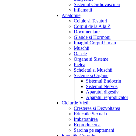
Sistemul Cardiovascular
Inflamatii
Anatomie
Celule si Tesuturi
Corpul de la A la Z
Documentare
Glande si Hormoni
Imagini Corpul Uman
Muschii
Oasele
Organe si Sisteme
Pielea
Scheletul si Muschii
Sisteme si Organe
Sistemul Endocrin
Sistemul Nervos
Aparatul digestiv
Aparatul reproducator
Ciclurile Vietii
Cresterea si Dezvoltarea
Educatie Sexuala
Imbatranirea
Reproducerea
Sarcina pe saptamani
Functiile Corpului