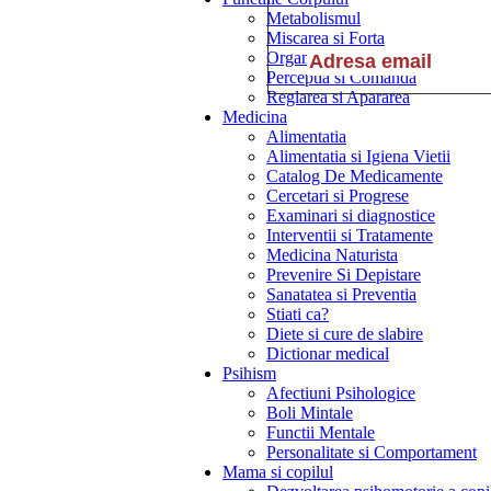
Metabolismul
Miscarea si Forta
Organele Interne
Perceptia si Comanda
Reglarea si Apararea
Medicina
Alimentatia
Alimentatia si Igiena Vietii
Catalog De Medicamente
Cercetari si Progrese
Examinari si diagnostice
Interventii si Tratamente
Medicina Naturista
Prevenire Si Depistare
Sanatatea si Preventia
Stiati ca?
Diete si cure de slabire
Dictionar medical
Psihism
Afectiuni Psihologice
Boli Mintale
Functii Mentale
Personalitate si Comportament
Mama si copilul