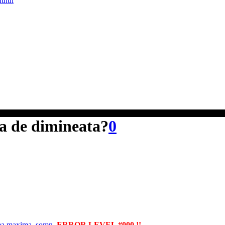
lului
ia de dimineata?
0
ma maxima
,
somn
ERROR LEVEL #000 !!