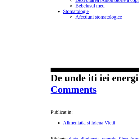
Dezvoltarea psihomotorie a copi
Bebelusul meu
Stomatologie
Afectiuni stomatologice
De unde iti iei energ
Comments
Publicat in:
Alimentatia si Igiena Vietii
Etichete:
dieta
,
dimineata
,
energie
,
fibre
,
for