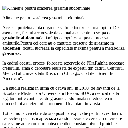
Alimente pentru scaderea grasimii abdominale
Aceasta proteina ajuta organele sa functioneze cat mai optim. De
asemenea, ficatul are nevoie de ea mai ales pentru a scapa de
grasimile abdominale
, iar hipocampul ca sa poata procesa
amintirile.Pentru cei care au o cantitate crescuta de
grasime in
abdomen
, ficatul lucreaza la capacitate maxima pentru a metaboliza
grasimea
.
In cadrul acestui proces, foloseste rezervele de PPARalpha necesare
creierului, arata o cercetare realizata de expertii din cadrul Centrului
Medical al Universitatii Rush, din Chicago, citat de „Scientific
American“.
Un studiu realizat in urma cu cativa ani, in 2010, de savantii de la
Scoala de Medicina a Universitatii Boston, SUA, a realizat o alta
legatura intre cantitatea de grasime abdominala si reducerea in
dimensiuni a creierului in momentul inaintarii in varsta.
Totusi, noua cercetare da si o posibila explicatie pentru acest lucru,
respectiv specialistii apreciaza ca este nevoie de cercetari ulterioare
care sa ne arate cum am putea mentine constant nivelul proteinei