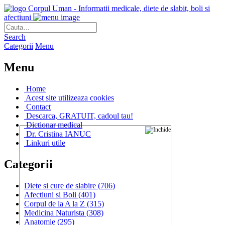
Corpul Uman - Informatii medicale, diete de slabit, boli si
afectiuni
Search
Categorii
Menu
Menu
Home
Acest site utilizeaza cookies
Contact
Descarca, GRATUIT, cadoul tau!
Dictionar medical
Dr. Cristina IANUC
Linkuri utile
Categorii
Diete si cure de slabire
(706)
Afectiuni si Boli
(401)
Corpul de la A la Z
(315)
Medicina Naturista
(308)
Anatomie
(295)