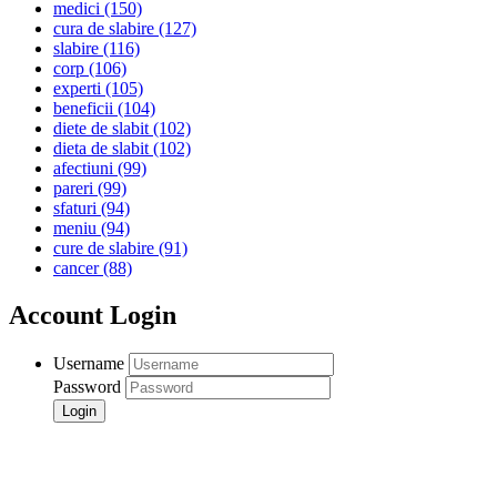
medici
(150)
cura de slabire
(127)
slabire
(116)
corp
(106)
experti
(105)
beneficii
(104)
diete de slabit
(102)
dieta de slabit
(102)
afectiuni
(99)
pareri
(99)
sfaturi
(94)
meniu
(94)
cure de slabire
(91)
cancer
(88)
Account Login
Username
Password