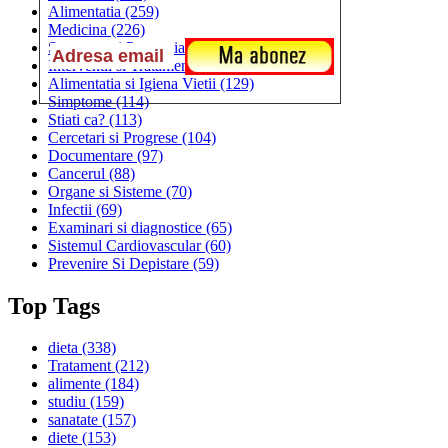
Alimentatia
(259)
Medicina
(226)
Sanatatea si Preventia
(170)
Interventii si Tratamente
(167)
Alimentatia si Igiena Vietii
(129)
Simptome
(114)
Stiati ca?
(113)
Cercetari si Progrese
(104)
Documentare
(97)
Cancerul
(88)
Organe si Sisteme
(70)
Infectii
(69)
Examinari si diagnostice
(65)
Sistemul Cardiovascular
(60)
Prevenire Si Depistare
(59)
Top Tags
dieta
(338)
Tratament
(212)
alimente
(184)
studiu
(159)
sanatate
(157)
diete
(153)