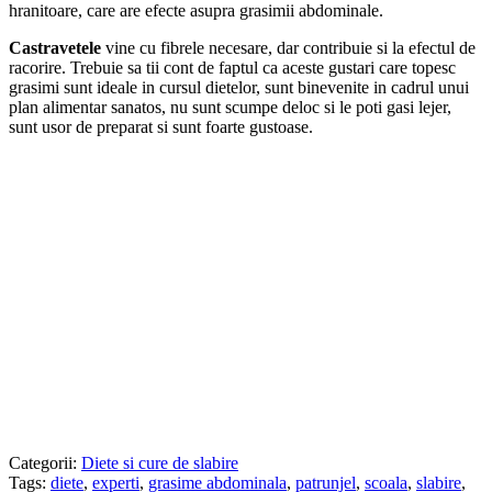
hranitoare, care are efecte asupra grasimii abdominale.
Castravetele
vine cu fibrele necesare, dar contribuie si la efectul de
racorire. Trebuie sa tii cont de faptul ca aceste gustari care topesc
grasimi sunt ideale in cursul dietelor, sunt binevenite in cadrul unui
plan alimentar sanatos, nu sunt scumpe deloc si le poti gasi lejer,
sunt usor de preparat si sunt foarte gustoase.
Categorii:
Diete si cure de slabire
Tags:
diete
,
experti
,
grasime abdominala
,
patrunjel
,
scoala
,
slabire
,