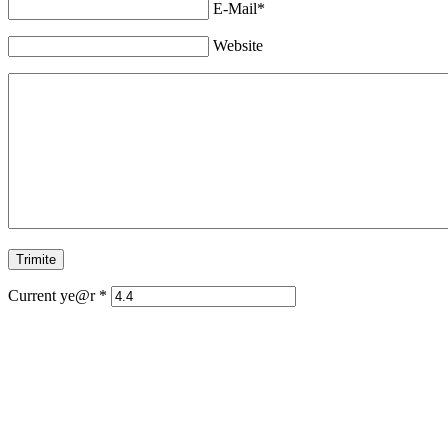
E-Mail*
Website
Current ye@r
*