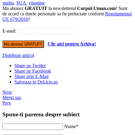
studiu
,
SUA
,
vitamine
Ma abonez
GRATUIT
la newsletterul
Corpul-Uman.com
! Sunt
de acord ca datele personale sa fie prelucrate conform
Regulamentul
UE 679/2016
!
E-mail:
Clic aici pentru Arhiva!
Distribuie articol
Share pe Twitter
Share pe Facebook
Share prin E-Mail
Salveaza in Del.icio.us
Next
Mergi sus
Prev
Spune-ti parerea despre subiect
Nume*