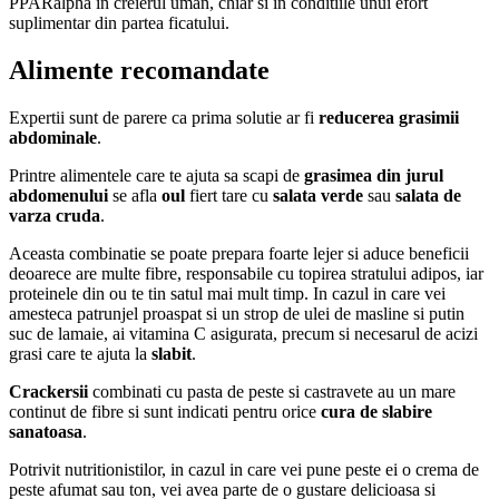
PPARalpha in creierul uman, chiar si in conditiile unui efort
suplimentar din partea ficatului.
Alimente recomandate
Expertii sunt de parere ca prima solutie ar fi
reducerea grasimii
abdominale
.
Printre alimentele care te ajuta sa scapi de
grasimea din jurul
abdomenului
se afla
oul
fiert tare cu
salata verde
sau
salata de
varza cruda
.
Aceasta combinatie se poate prepara foarte lejer si aduce beneficii
deoarece are multe fibre, responsabile cu topirea stratului adipos, iar
proteinele din ou te tin satul mai mult timp. In cazul in care vei
amesteca patrunjel proaspat si un strop de ulei de masline si putin
suc de lamaie, ai vitamina C asigurata, precum si necesarul de acizi
grasi care te ajuta la
slabit
.
Crackersii
combinati cu pasta de peste si castravete au un mare
continut de fibre si sunt indicati pentru orice
cura de slabire
sanatoasa
.
Potrivit nutritionistilor, in cazul in care vei pune peste ei o crema de
peste afumat sau ton, vei avea parte de o gustare delicioasa si