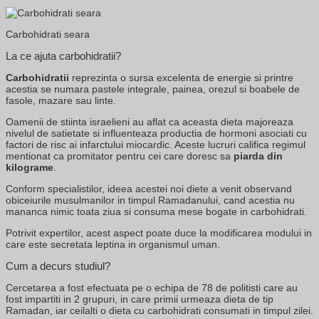
Carbohidrati seara
La ce ajuta carbohidratii?
Carbohidratii
reprezinta o sursa excelenta de energie si printre
acestia se numara pastele integrale, painea, orezul si boabele de
fasole, mazare sau linte.
Oamenii de stiinta israelieni au aflat ca aceasta dieta majoreaza
nivelul de satietate si influenteaza productia de hormoni asociati cu
factori de risc ai infarctului miocardic. Aceste lucruri califica regimul
mentionat ca promitator pentru cei care doresc sa
piarda din
kilograme
.
Conform specialistilor, ideea acestei noi diete a venit observand
obiceiurile musulmanilor in timpul Ramadanului, cand acestia nu
mananca nimic toata ziua si consuma mese bogate in carbohidrati.
Potrivit expertilor, acest aspect poate duce la modificarea modului in
care este secretata leptina in organismul uman.
Cum a decurs studiul?
Cercetarea a fost efectuata pe o echipa de 78 de politisti care au
fost impartiti in 2 grupuri, in care primii urmeaza dieta de tip
Ramadan, iar ceilalti o dieta cu carbohidrati consumati in timpul zilei.