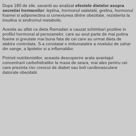
Dupa 180 de zile, savantii au analizat
efectele dietelor asupra
secretiei hormonilor
: leptina, hormonul satietatii, grelina, hormonul
foamei si adiponectina si conexiunea dintre obezitate, rezistenta la
insulina si sindromul metabolic.
Acestia au aflat ca dieta Ramadan a cauzat schimbari pozitive in
profilul hormonal al persoanelor, care au avut parte de mai putina
foame si greutate mai buna fata de cei care au urmat dieta de
slabire controlata. S-a constatat o imbunatatire a nivelului de zahar
din sange, a lipidelor si a inflamatiilor.
Potrivit nutritionistilor, aceasta descoperire arata avantajul
concentrarii carbohidratilor la masa de seara, mai ales pentru cei
care prezinta risc crescut de diabet sau boli cardiovasculare
datorate obezitatii.