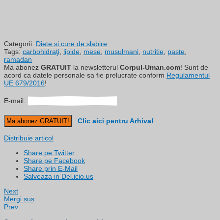
Categorii:
Diete si cure de slabire
Tags:
carbohidraţi
,
lipide
,
mese
,
musulmani
,
nutritie
,
paste
,
ramadan
Ma abonez
GRATUIT
la newsletterul
Corpul-Uman.com
! Sunt de
acord ca datele personale sa fie prelucrate conform
Regulamentul
UE 679/2016
!
E-mail:
Clic aici pentru Arhiva!
Distribuie articol
Share pe Twitter
Share pe Facebook
Share prin E-Mail
Salveaza in Del.icio.us
Next
Mergi sus
Prev