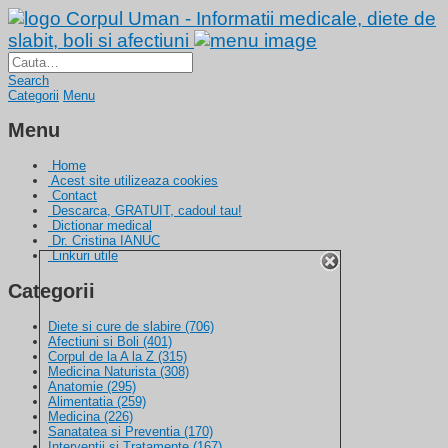
Corpul Uman - Informatii medicale, diete de
slabit, boli si afectiuni
Search
Categorii
Menu
Menu
Home
Acest site utilizeaza cookies
Contact
Descarca, GRATUIT, cadoul tau!
Dictionar medical
Dr. Cristina IANUC
Linkuri utile
Categorii
Diete si cure de slabire
(706)
Afectiuni si Boli
(401)
Corpul de la A la Z
(315)
Medicina Naturista
(308)
Anatomie
(295)
Alimentatia
(259)
Medicina
(226)
Sanatatea si Preventia
(170)
Interventii si Tratamente
(167)