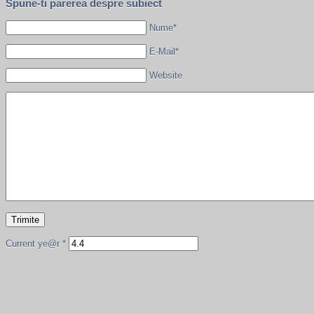
Spune-ti parerea despre subiect
Nume*
E-Mail*
Website
Current ye@r
*