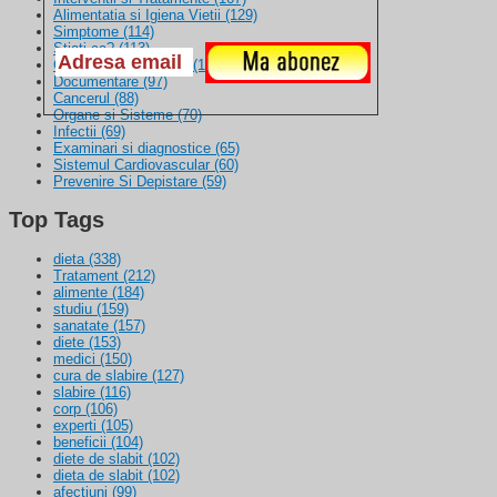
Alimentatia si Igiena Vietii
(129)
Simptome
(114)
Stiati ca?
(113)
Cercetari si Progrese
(104)
Documentare
(97)
Cancerul
(88)
Organe si Sisteme
(70)
Infectii
(69)
Examinari si diagnostice
(65)
Sistemul Cardiovascular
(60)
Prevenire Si Depistare
(59)
Top Tags
dieta
(338)
Tratament
(212)
alimente
(184)
studiu
(159)
sanatate
(157)
diete
(153)
medici
(150)
cura de slabire
(127)
slabire
(116)
corp
(106)
experti
(105)
beneficii
(104)
diete de slabit
(102)
dieta de slabit
(102)
afectiuni
(99)