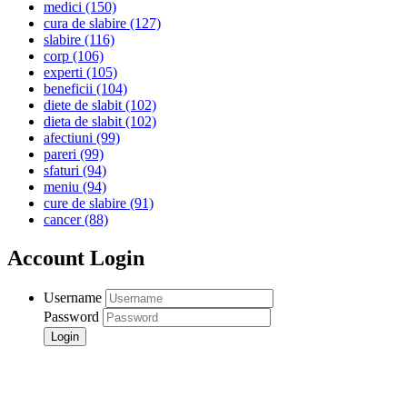
medici
(150)
cura de slabire
(127)
slabire
(116)
corp
(106)
experti
(105)
beneficii
(104)
diete de slabit
(102)
dieta de slabit
(102)
afectiuni
(99)
pareri
(99)
sfaturi
(94)
meniu
(94)
cure de slabire
(91)
cancer
(88)
Account Login
Username
Password