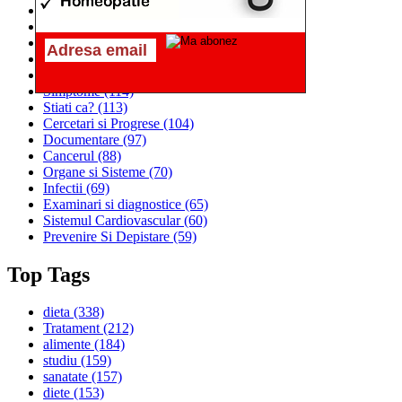
Alimentatia
(259)
Medicina
(226)
Sanatatea si Preventia
(170)
Interventii si Tratamente
(167)
Alimentatia si Igiena Vietii
(129)
Simptome
(114)
Stiati ca?
(113)
Cercetari si Progrese
(104)
Documentare
(97)
Cancerul
(88)
Organe si Sisteme
(70)
Infectii
(69)
Examinari si diagnostice
(65)
Sistemul Cardiovascular
(60)
Prevenire Si Depistare
(59)
Top Tags
dieta
(338)
Tratament
(212)
alimente
(184)
studiu
(159)
sanatate
(157)
diete
(153)