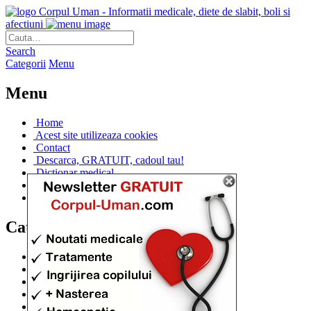
Corpul Uman - Informatii medicale, diete de slabit, boli si
afectiuni
Search
Categorii
Menu
Menu
Home
Acest site utilizeaza cookies
Contact
Descarca, GRATUIT, cadoul tau!
Dictionar medical
Dr. Cristina IANUC
Linkuri utile
Categorii
Diete si cure de slabire
(706)
Afectiuni si Boli
(401)
Corpul de la A la Z
(315)
Medicina Naturista
(308)
Anatomie
(295)