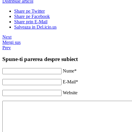
Distribuie articol
Share pe Twitter
Share pe Facebook
Share prin E-Mail
Salveaza in Del.icio.us
Next
Mergi sus
Prev
Spune-ti parerea despre subiect
Nume*
E-Mail*
Website