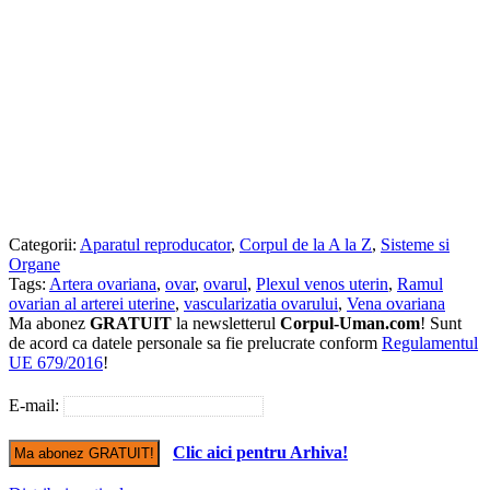
Categorii:
Aparatul reproducator
,
Corpul de la A la Z
,
Sisteme si
Organe
Tags:
Artera ovariana
,
ovar
,
ovarul
,
Plexul venos uterin
,
Ramul
ovarian al arterei uterine
,
vascularizatia ovarului
,
Vena ovariana
Ma abonez
GRATUIT
la newsletterul
Corpul-Uman.com
! Sunt
de acord ca datele personale sa fie prelucrate conform
Regulamentul
UE 679/2016
!
E-mail:
Clic aici pentru Arhiva!