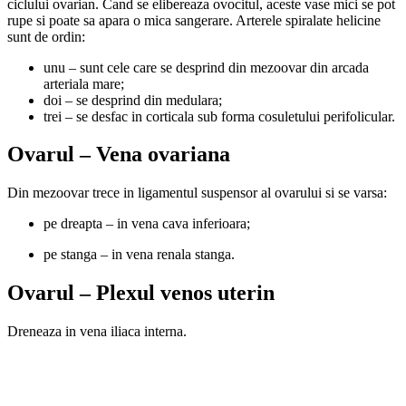
ciclului ovarian. Cand se elibereaza ovocitul, aceste vase mici se pot
rupe si poate sa apara o mica sangerare. Arterele spiralate helicine
sunt de ordin:
unu – sunt cele care se desprind din mezoovar din arcada
arteriala mare;
doi – se desprind din medulara;
trei – se desfac in corticala sub forma cosuletului perifolicular.
Ovarul – Vena ovariana
Din mezoovar trece in ligamentul suspensor al ovarului si se varsa:
pe dreapta – in vena cava inferioara;
pe stanga – in vena renala stanga.
Ovarul – Plexul venos uterin
Dreneaza in vena iliaca interna.