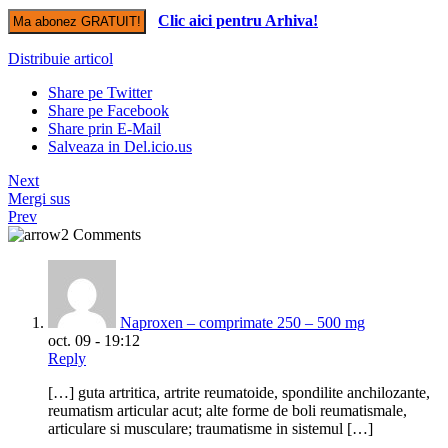
Clic aici pentru Arhiva!
Distribuie articol
Share pe Twitter
Share pe Facebook
Share prin E-Mail
Salveaza in Del.icio.us
Next
Mergi sus
Prev
2 Comments
Naproxen – comprimate 250 – 500 mg
oct. 09 - 19:12
Reply
[…] guta artritica, artrite reumatoide, spondilite anchilozante,
reumatism articular acut; alte forme de boli reumatismale,
articulare si musculare; traumatisme in sistemul […]