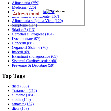
Alimentatia
(259)
Medicina
(226)
Sanatatea si Preventia
(170)
Interventii si Tratamente
(167)
Alimentatia si Igiena Vietii
(129)
Simptome
(114)
Stiati ca?
(113)
Cercetari si Progrese
(104)
Documentare
(97)
Cancerul
(88)
Organe si Sisteme
(70)
Infectii
(69)
Examinari si diagnostice
(65)
Sistemul Cardiovascular
(60)
Prevenire Si Depistare
(59)
Top Tags
dieta
(338)
Tratament
(212)
alimente
(184)
studiu
(159)
sanatate
(157)
diete
(153)