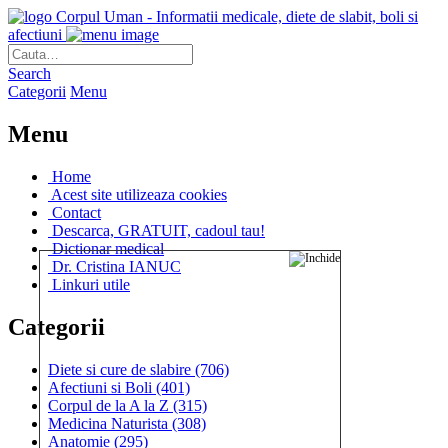
Corpul Uman - Informatii medicale, diete de slabit, boli si
afectiuni
Search
Categorii
Menu
Menu
Home
Acest site utilizeaza cookies
Contact
Descarca, GRATUIT, cadoul tau!
Dictionar medical
Dr. Cristina IANUC
Linkuri utile
Categorii
Diete si cure de slabire
(706)
Afectiuni si Boli
(401)
Corpul de la A la Z
(315)
Medicina Naturista
(308)
Anatomie
(295)