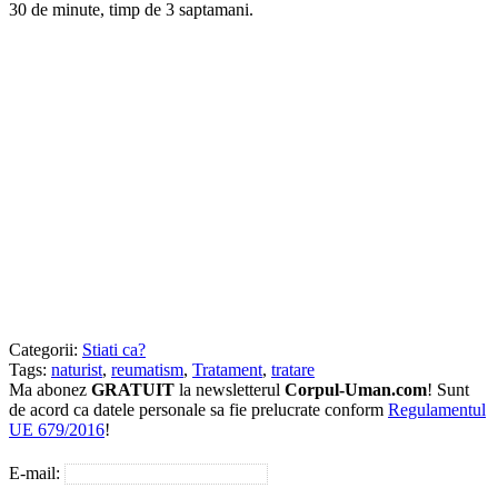
30 de minute, timp de 3 saptamani.
Categorii:
Stiati ca?
Tags:
naturist
,
reumatism
,
Tratament
,
tratare
Ma abonez
GRATUIT
la newsletterul
Corpul-Uman.com
! Sunt
de acord ca datele personale sa fie prelucrate conform
Regulamentul
UE 679/2016
!
E-mail: