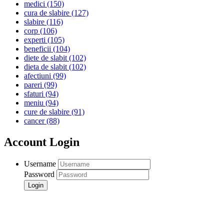
medici
(150)
cura de slabire
(127)
slabire
(116)
corp
(106)
experti
(105)
beneficii
(104)
diete de slabit
(102)
dieta de slabit
(102)
afectiuni
(99)
pareri
(99)
sfaturi
(94)
meniu
(94)
cure de slabire
(91)
cancer
(88)
Account Login
Username
Password