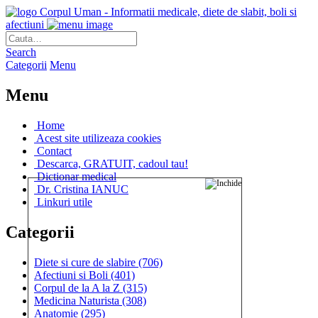
Corpul Uman - Informatii medicale, diete de slabit, boli si
afectiuni
Search
Categorii
Menu
Menu
Home
Acest site utilizeaza cookies
Contact
Descarca, GRATUIT, cadoul tau!
Dictionar medical
Dr. Cristina IANUC
Linkuri utile
Categorii
Diete si cure de slabire
(706)
Afectiuni si Boli
(401)
Corpul de la A la Z
(315)
Medicina Naturista
(308)
Anatomie
(295)