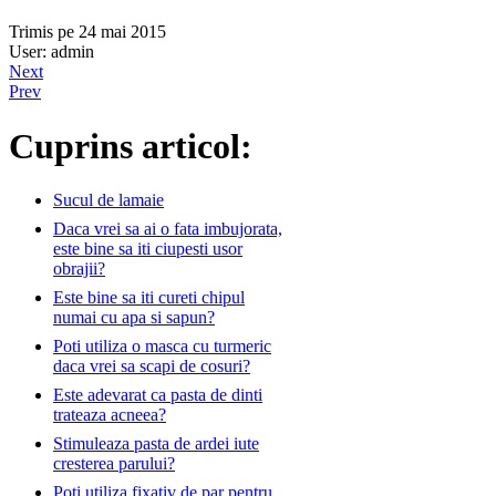
Trimis pe 24 mai 2015
User: admin
Next
Prev
Cuprins articol:
Sucul de lamaie
Daca vrei sa ai o fata imbujorata,
este bine sa iti ciupesti usor
obrajii?
Este bine sa iti cureti chipul
numai cu apa si sapun?
Poti utiliza o masca cu turmeric
daca vrei sa scapi de cosuri?
Este adevarat ca pasta de dinti
trateaza acneea?
Stimuleaza pasta de ardei iute
cresterea parului?
Poti utiliza fixativ de par pentru