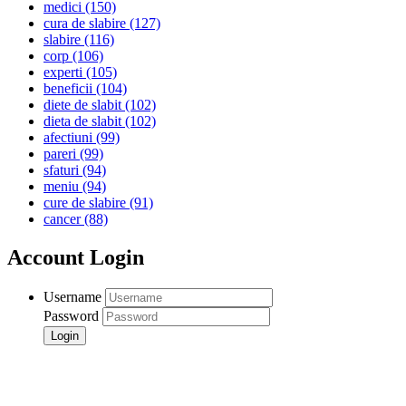
medici
(150)
cura de slabire
(127)
slabire
(116)
corp
(106)
experti
(105)
beneficii
(104)
diete de slabit
(102)
dieta de slabit
(102)
afectiuni
(99)
pareri
(99)
sfaturi
(94)
meniu
(94)
cure de slabire
(91)
cancer
(88)
Account Login
Username
Password