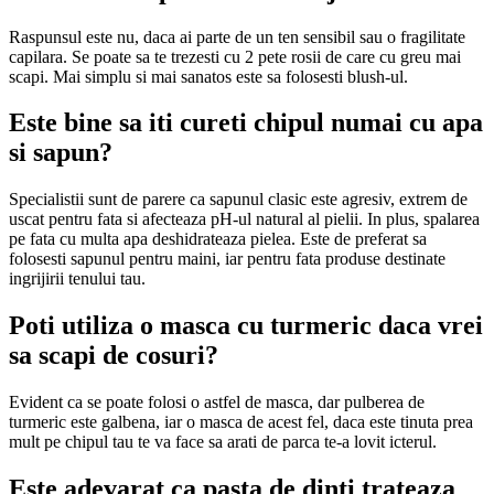
Raspunsul este nu, daca ai parte de un ten sensibil sau o fragilitate
capilara. Se poate sa te trezesti cu 2 pete rosii de care cu greu mai
scapi. Mai simplu si mai sanatos este sa folosesti blush-ul.
Este bine sa iti cureti chipul numai cu apa
si sapun?
Specialistii sunt de parere ca sapunul clasic este agresiv, extrem de
uscat pentru fata si afecteaza pH-ul natural al pielii. In plus, spalarea
pe fata cu multa apa deshidrateaza pielea. Este de preferat sa
folosesti sapunul pentru maini, iar pentru fata produse destinate
ingrijirii tenului tau.
Poti utiliza o masca cu turmeric daca vrei
sa scapi de cosuri?
Evident ca se poate folosi o astfel de masca, dar pulberea de
turmeric este galbena, iar o masca de acest fel, daca este tinuta prea
mult pe chipul tau te va face sa arati de parca te-a lovit icterul.
Este adevarat ca pasta de dinti trateaza