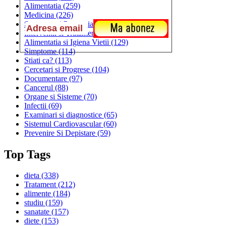
Alimentatia
(259)
Medicina
(226)
Sanatatea si Preventia
(170)
Interventii si Tratamente
(167)
Alimentatia si Igiena Vietii
(129)
Simptome
(114)
Stiati ca?
(113)
Cercetari si Progrese
(104)
Documentare
(97)
Cancerul
(88)
Organe si Sisteme
(70)
Infectii
(69)
Examinari si diagnostice
(65)
Sistemul Cardiovascular
(60)
Prevenire Si Depistare
(59)
Top Tags
dieta
(338)
Tratament
(212)
alimente
(184)
studiu
(159)
sanatate
(157)
diete
(153)