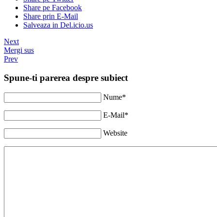
Share pe Facebook
Share prin E-Mail
Salveaza in Del.icio.us
Next
Mergi sus
Prev
Spune-ti parerea despre subiect
Nume*
E-Mail*
Website