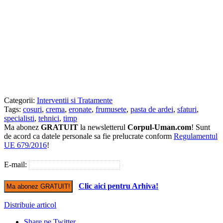
Categorii:
Interventii si Tratamente
Tags:
cosuri
,
crema
,
eronate
,
frumusete
,
pasta de ardei
,
sfaturi
,
specialisti
,
tehnici
,
timp
Ma abonez
GRATUIT
la newsletterul
Corpul-Uman.com
! Sunt
de acord ca datele personale sa fie prelucrate conform
Regulamentul
UE 679/2016
!
E-mail:
Clic aici pentru Arhiva!
Distribuie articol
Share pe Twitter