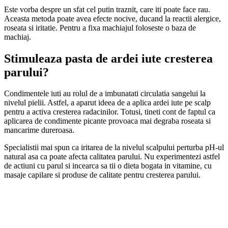
Este vorba despre un sfat cel putin traznit, care iti poate face rau.
Aceasta metoda poate avea efecte nocive, ducand la reactii alergice,
roseata si iritatie. Pentru a fixa machiajul foloseste o baza de
machiaj.
Stimuleaza pasta de ardei iute cresterea
parului?
Condimentele iuti au rolul de a imbunatati circulatia sangelui la
nivelul pielii. Astfel, a aparut ideea de a aplica ardei iute pe scalp
pentru a activa cresterea radacinilor. Totusi, tineti cont de faptul ca
aplicarea de condimente picante provoaca mai degraba roseata si
mancarime dureroasa.
Specialistii mai spun ca iritarea de la nivelul scalpului perturba pH-ul
natural asa ca poate afecta calitatea parului. Nu experimentezi astfel
de actiuni cu parul si incearca sa tii o dieta bogata in vitamine, cu
masaje capilare si produse de calitate pentru cresterea parului.