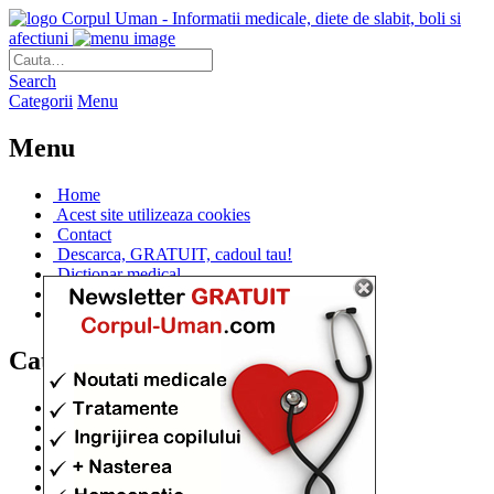
Corpul Uman - Informatii medicale, diete de slabit, boli si
afectiuni
Search
Categorii
Menu
Menu
Home
Acest site utilizeaza cookies
Contact
Descarca, GRATUIT, cadoul tau!
Dictionar medical
Dr. Cristina IANUC
Linkuri utile
Categorii
Diete si cure de slabire
(706)
Afectiuni si Boli
(401)
Corpul de la A la Z
(315)
Medicina Naturista
(308)
Anatomie
(295)