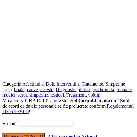
Categorii:
Afectiuni si Boli
,
Interventii si Tratamente
,
Simptome
Tags:
boala
,
cauze
,
ce este
,
Diagnostic
,
dureri
,
epididimita
,
frisoane
,
medici
,
scrot
,
simptome
,
testicol
,
Tratament
,
volum
Ma abonez
GRATUIT
la newsletterul
Corpul-Uman.com
! Sunt
de acord ca datele personale sa fie prelucrate conform
Regulamentul
UE 679/2016
!
E-mail:
Clic aici pentru Arhiva!