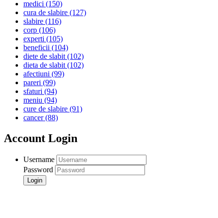
medici
(150)
cura de slabire
(127)
slabire
(116)
corp
(106)
experti
(105)
beneficii
(104)
diete de slabit
(102)
dieta de slabit
(102)
afectiuni
(99)
pareri
(99)
sfaturi
(94)
meniu
(94)
cure de slabire
(91)
cancer
(88)
Account Login
Username
Password