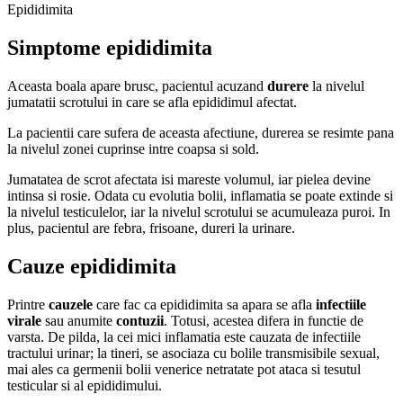
Epididimita
Simptome epididimita
Aceasta boala apare brusc, pacientul acuzand
durere
la nivelul
jumatatii scrotului in care se afla epididimul afectat.
La pacientii care sufera de aceasta afectiune, durerea se resimte pana
la nivelul zonei cuprinse intre coapsa si sold.
Jumatatea de scrot afectata isi mareste volumul, iar pielea devine
intinsa si rosie. Odata cu evolutia bolii, inflamatia se poate extinde si
la nivelul testiculelor, iar la nivelul scrotului se acumuleaza puroi. In
plus, pacientul are febra, frisoane, dureri la urinare.
Cauze epididimita
Printre
cauzele
care fac ca epididimita sa apara se afla
infectiile
virale
sau anumite
contuzii
. Totusi, acestea difera in functie de
varsta. De pilda, la cei mici inflamatia este cauzata de infectiile
tractului urinar; la tineri, se asociaza cu bolile transmisibile sexual,
mai ales ca germenii bolii venerice netratate pot ataca si tesutul
testicular si al epididimului.