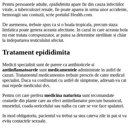
Pentru persoanele adulte,
epididimita
apare fie din cauza infectiilor
virale, a tuberculozei renale, fie poate aparea in urma unor accidente,
hemoragii sau contuzii, scrie portalul Health.com.
De asemenea, trebuie spus ca si o boala tropicala, precum staza
limfatica poate genera aceasta afectiune. In cazul in care aceasta bola
nu este tratata corespunzator, ar putea sa determine sterilitate si chiar
la indepartarea testiculului afectat.
Tratament epididimita
Medicii specialisti sunt de parere ca antibioticele si
antiinflamatoarele
sunt
medicamentele
administrate in astfel de
cazuri. Tratamentul medicamentos trebuie prescris de catre medicul
specialist. Daca va confruntati cu astfel de simptome, adresati-va cat
mai repede medicului dvs.
Pentru cei care prefera
medicina naturista
sunt recomandate
ceaiurile din plante care au efect antiinflamator precum busuiocul,
musetelul, coada-soricelului sau nalba cu care se vor face spalaturi.
In mod obligatoriu, pacientul va trebui sa stea cateva zile in pat si va
evita contactele sexuale.