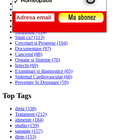
Alimentatia
(259)
Medicina
(226)
Sanatatea si Preventia
(170)
Interventii si Tratamente
(167)
Alimentatia si Igiena Vietii
(129)
Simptome
(114)
Stiati ca?
(113)
Cercetari si Progrese
(104)
Documentare
(97)
Cancerul
(88)
Organe si Sisteme
(70)
Infectii
(69)
Examinari si diagnostice
(65)
Sistemul Cardiovascular
(60)
Prevenire Si Depistare
(59)
Top Tags
dieta
(338)
Tratament
(212)
alimente
(184)
studiu
(159)
sanatate
(157)
diete
(153)