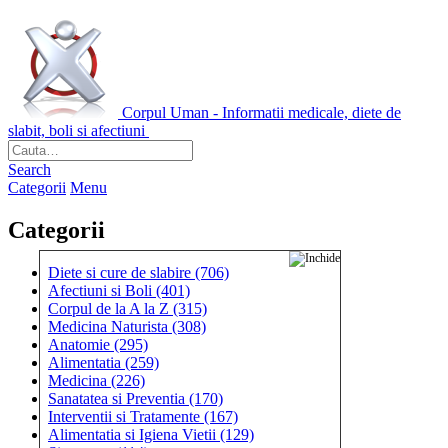
Corpul Uman - Informatii medicale, diete de
slabit, boli si afectiuni
Search
Categorii
Menu
Categorii
Diete si cure de slabire
(706)
Afectiuni si Boli
(401)
Corpul de la A la Z
(315)
Medicina Naturista
(308)
Anatomie
(295)
Alimentatia
(259)
Medicina
(226)
Sanatatea si Preventia
(170)
Interventii si Tratamente
(167)
Alimentatia si Igiena Vietii
(129)