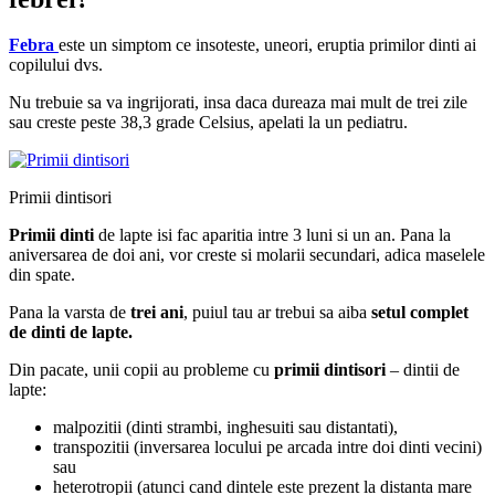
Febra
este un simptom ce insoteste, uneori, eruptia primilor dinti ai
copilului dvs.
Nu trebuie sa va ingrijorati, insa daca dureaza mai mult de trei zile
sau creste peste 38,3 grade Celsius, apelati la un pediatru.
Primii dintisori
Primii dinti
de lapte isi fac aparitia intre 3 luni si un an. Pana la
aniversarea de doi ani, vor creste si molarii secundari, adica maselele
din spate.
Pana la varsta de
trei ani
, puiul tau ar trebui sa aiba
setul complet
de dinti de lapte.
Din pacate, unii copii au probleme cu
primii dintisori
– dintii de
lapte:
malpozitii (dinti strambi, inghesuiti sau distantati),
transpozitii (inversarea locului pe arcada intre doi dinti vecini)
sau
heterotropii (atunci cand dintele este prezent la distanta mare