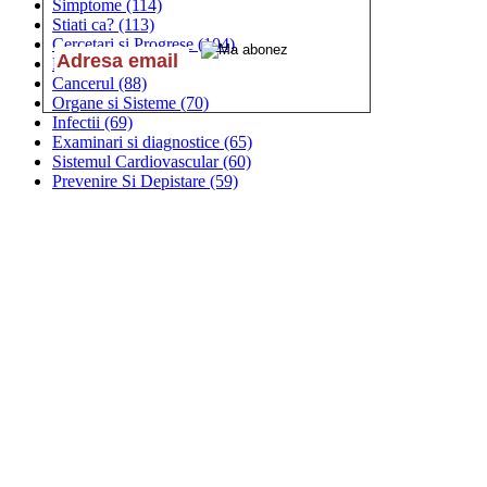
Simptome
(114)
Stiati ca?
(113)
Cercetari si Progrese
(104)
Documentare
(97)
Cancerul
(88)
Organe si Sisteme
(70)
Infectii
(69)
Examinari si diagnostice
(65)
Sistemul Cardiovascular
(60)
Prevenire Si Depistare
(59)