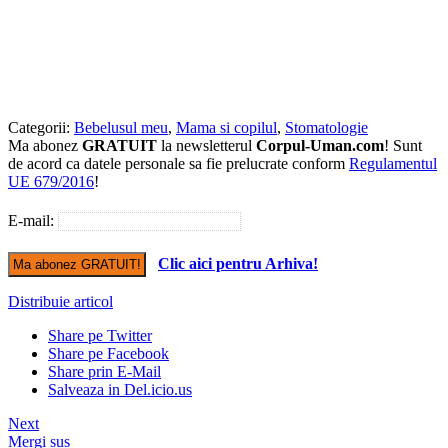
Categorii:
Bebelusul meu
,
Mama si copilul
,
Stomatologie
Ma abonez
GRATUIT
la newsletterul
Corpul-Uman.com
! Sunt
de acord ca datele personale sa fie prelucrate conform
Regulamentul
UE 679/2016
!
E-mail:
Clic aici pentru Arhiva!
Distribuie articol
Share pe Twitter
Share pe Facebook
Share prin E-Mail
Salveaza in Del.icio.us
Next
Mergi sus