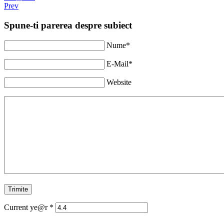
Prev
Spune-ti parerea despre subiect
Nume*
E-Mail*
Website
Current ye@r
*