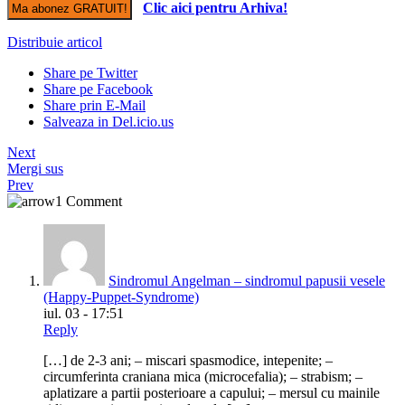
Clic aici pentru Arhiva!
Distribuie articol
Share pe Twitter
Share pe Facebook
Share prin E-Mail
Salveaza in Del.icio.us
Next
Mergi sus
Prev
1 Comment
Sindromul Angelman – sindromul papusii vesele
(Happy-Puppet-Syndrome)
iul. 03 - 17:51
Reply
[…] de 2-3 ani; – miscari spasmodice, intepenite; –
circumferinta craniana mica (microcefalia); – strabism; –
aplatizare a partii posterioare a capului; – mersul cu mainile