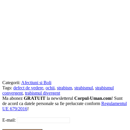
Categorii:
Afectiuni si Boli
Tags:
defect de vedere
,
ochii
,
strabism
,
strabismul
,
strabismul
convergent
,
trabismul divergent
Ma abonez
GRATUIT
la newsletterul
Corpul-Uman.com
! Sunt
de acord ca datele personale sa fie prelucrate conform
Regulamentul
UE 679/2016
!
E-mail: