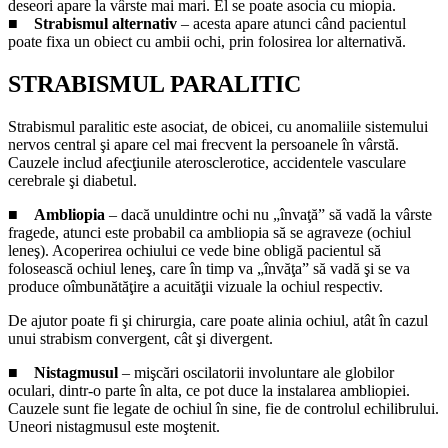
deseori apare la vârste mai mari. El se poate asocia cu miopia.
■
Strabismul alternativ
– acesta apare atunci când pacientul
poate fixa un obiect cu ambii ochi, prin folosirea lor alternativă.
STRABISMUL PARALITIC
Strabismul paralitic este asociat, de obicei, cu anomaliile sistemului
nervos central şi apare cel mai frecvent la persoanele în vârstă.
Cauzele includ afecţiunile aterosclerotice, accidentele vasculare
cerebrale şi diabetul.
■
Ambliopia
– dacă unuldintre ochi nu „învaţă” să vadă la vârste
fragede, atunci este probabil ca ambliopia să se agraveze (ochiul
leneş). Acoperirea ochiului ce vede bine obligă pacientul să
folosească ochiul leneş, care în timp va „învăţa” să vadă şi se va
produce oîmbunătăţire a acuităţii vizuale la ochiul respectiv.
De ajutor poate fi şi chirurgia, care poate alinia ochiul, atât în cazul
unui strabism convergent, cât şi divergent.
■
Nistagmusul
– mişcări oscilatorii involuntare ale globilor
oculari, dintr-o parte în alta, ce pot duce la instalarea ambliopiei.
Cauzele sunt fie legate de ochiul în sine, fie de controlul echilibrului.
Uneori nistagmusul este moştenit.