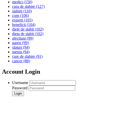
medici
(150)
cura de slabire
(127)
slabire
(116)
corp
(106)
experti
(105)
beneficii
(104)
diete de slabit
(102)
dieta de slabit
(102)
afectiuni
(99)
pareri
(99)
sfaturi
(94)
meniu
(94)
cure de slabire
(91)
cancer
(88)
Account Login
Username
Password