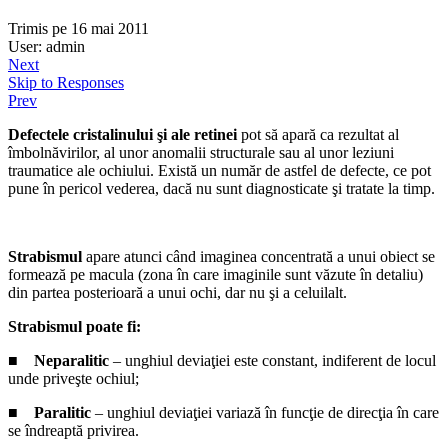
Trimis pe 16 mai 2011
User: admin
Next
Skip to Responses
Prev
Defectele cristalinului şi ale retinei
pot să apară ca rezultat al
îmbolnăvirilor, al unor anomalii structurale sau al unor leziuni
traumatice ale ochiului. Există un număr de astfel de defecte, ce pot
pune în pericol vederea, dacă nu sunt diagnosticate şi tratate la timp.
Strabismul
apare atunci când imaginea concentrată a unui obiect se
formează pe macula (zona în care imaginile sunt văzute în detaliu)
din partea posterioară a unui ochi, dar nu şi a celuilalt.
Strabismul poate fi:
■
Neparalitic
– unghiul deviaţiei este constant, indiferent de locul
unde priveşte ochiul;
■
Paralitic
– unghiul deviaţiei variază în funcţie de direcţia în care
se îndreaptă privirea.