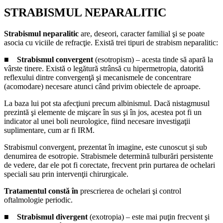
STRABISMUL NEPARALITIC
Strabismul neparalitic
are, deseori, caracter familial şi se poate
asocia cu viciile de refracţie. Există trei tipuri de strabism neparalitic:
■
Strabismul convergent
(esotropism) – acesta tinde să apară la
vârste tinere. Există o legătură strânsă cu hipermetropia, datorită
reflexului dintre convergenţă şi mecanismele de concentrare
(acomodare) necesare atunci când privim obiectele de aproape.
La baza lui pot sta afecţiuni precum albinismul. Dacă nistagmusul
prezintă şi elemente de mişcare în sus şi în jos, acestea pot fi un
indicator al unei boli neurologice, fiind necesare investigaţii
suplimentare, cum ar fi IRM.
Strabismul convergent, prezentat în imagine, este cunoscut şi sub
denumirea de esotropie. Strabismele determină tulburări persistente
de vedere, dar ele pot fi corectate, frecvent prin purtarea de ochelari
speciali sau prin intervenţii chirurgicale.
Tratamentul constă în
prescrierea de ochelari şi control
oftalmologie periodic.
■
Strabismul divergent
(exotropia) – este mai puţin frecvent şi