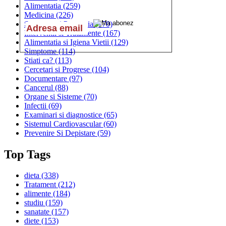
Alimentatia
(259)
Medicina
(226)
Sanatatea si Preventia
(170)
Interventii si Tratamente
(167)
Alimentatia si Igiena Vietii
(129)
Simptome
(114)
Stiati ca?
(113)
Cercetari si Progrese
(104)
Documentare
(97)
Cancerul
(88)
Organe si Sisteme
(70)
Infectii
(69)
Examinari si diagnostice
(65)
Sistemul Cardiovascular
(60)
Prevenire Si Depistare
(59)
Top Tags
dieta
(338)
Tratament
(212)
alimente
(184)
studiu
(159)
sanatate
(157)
diete
(153)