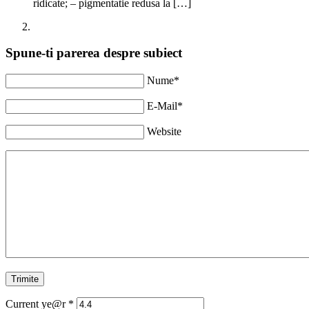
ridicate; – pigmentatie redusa la […]
Spune-ti parerea despre subiect
Nume*
E-Mail*
Website
Current ye@r
*