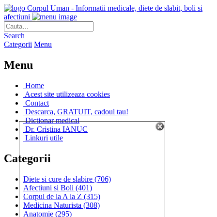
Corpul Uman - Informatii medicale, diete de slabit, boli si
afectiuni
Search
Categorii
Menu
Menu
Home
Acest site utilizeaza cookies
Contact
Descarca, GRATUIT, cadoul tau!
Dictionar medical
Dr. Cristina IANUC
Linkuri utile
Categorii
Diete si cure de slabire
(706)
Afectiuni si Boli
(401)
Corpul de la A la Z
(315)
Medicina Naturista
(308)
Anatomie
(295)