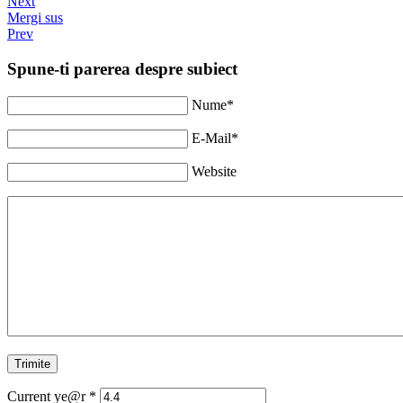
Next
Mergi sus
Prev
Spune-ti parerea despre subiect
Nume*
E-Mail*
Website
Current ye@r
*