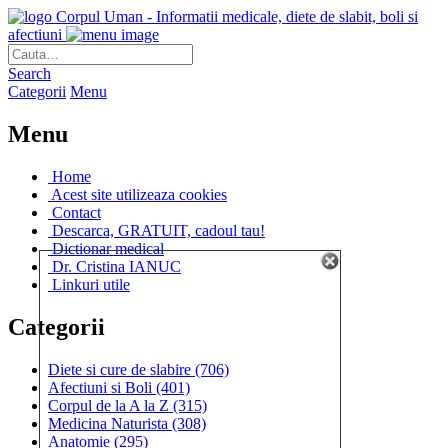
Corpul Uman - Informatii medicale, diete de slabit, boli si
afectiuni
Search
Categorii
Menu
Menu
Home
Acest site utilizeaza cookies
Contact
Descarca, GRATUIT, cadoul tau!
Dictionar medical
Dr. Cristina IANUC
Linkuri utile
Categorii
Diete si cure de slabire
(706)
Afectiuni si Boli
(401)
Corpul de la A la Z
(315)
Medicina Naturista
(308)
Anatomie
(295)