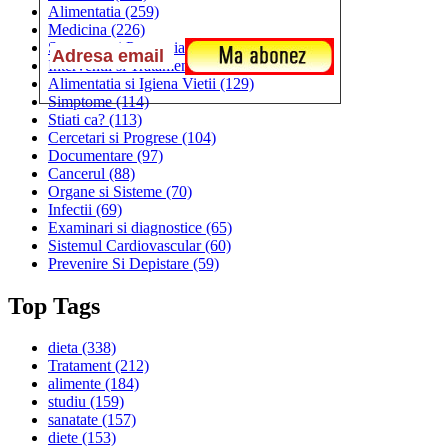
Alimentatia
(259)
Medicina
(226)
Sanatatea si Preventia
(170)
Interventii si Tratamente
(167)
Alimentatia si Igiena Vietii
(129)
Simptome
(114)
Stiati ca?
(113)
Cercetari si Progrese
(104)
Documentare
(97)
Cancerul
(88)
Organe si Sisteme
(70)
Infectii
(69)
Examinari si diagnostice
(65)
Sistemul Cardiovascular
(60)
Prevenire Si Depistare
(59)
Top Tags
dieta
(338)
Tratament
(212)
alimente
(184)
studiu
(159)
sanatate
(157)
diete
(153)