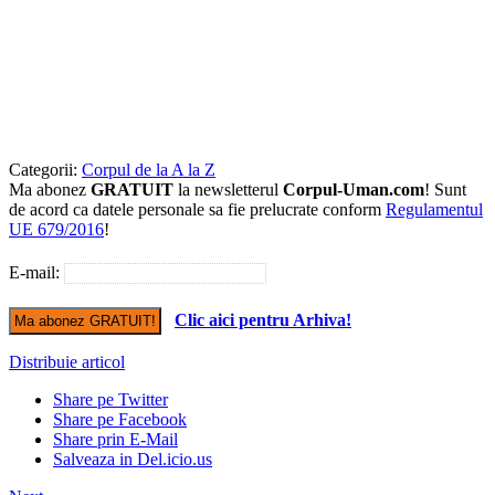
Categorii:
Corpul de la A la Z
Ma abonez
GRATUIT
la newsletterul
Corpul-Uman.com
! Sunt
de acord ca datele personale sa fie prelucrate conform
Regulamentul
UE 679/2016
!
E-mail:
Clic aici pentru Arhiva!
Distribuie articol
Share pe Twitter
Share pe Facebook
Share prin E-Mail
Salveaza in Del.icio.us