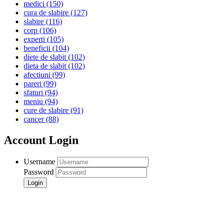
medici
(150)
cura de slabire
(127)
slabire
(116)
corp
(106)
experti
(105)
beneficii
(104)
diete de slabit
(102)
dieta de slabit
(102)
afectiuni
(99)
pareri
(99)
sfaturi
(94)
meniu
(94)
cure de slabire
(91)
cancer
(88)
Account Login
Username
Password