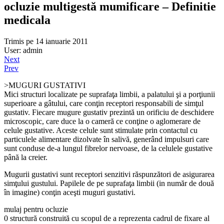
ocluzie multigestă mumificare – Definitie
medicala
Trimis pe 14 ianuarie 2011
User: admin
Next
Prev
>MUGURI GUSTATIVI
Mici structuri localizate pe supra­faţa limbii, a palatului şi a porţiunii
superioare a gâtului, care con­ţin receptori responsabili de sim­ţul
gustativ. Fiecare mugure gus­tativ prezintă un orificiu de des­chidere
microscopic, care duce la o cameră ce conţine o aglomerare de
celule gustative. Aceste celule sunt stimulate prin contactul cu
particulele alimentare dizolvate în salivă, generând impulsuri care
sunt conduse de-a lungul fibrelor nervoase, de la celulele gustative
până la creier.
Mugurii gustativi sunt receptori senzitivi răspunzători de asigurarea
simţului gustului. Papilele de pe suprafaţa limbii (in număr de două
în imagine) conţin aceşti muguri gustativi.
mulaj pentru ocluzie
0 structură construită cu scopul de a reprezenta cadrul de fixare al