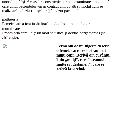
unor dinţi falşi. Această recon­strucţie permite examinarea modului în
care dinţii pacientului vin în contact unii cu alţi şi modul cum se
realizează ocluzia (muşcă­tura] în căzut pacientului.
multigestă
Femeie care a fost însărcinată de două sau mai multe ori.
mumificare
Proces prin care un ţesut mort se usucă şi devine pergamentos (se
zbârceşte).
Termenul de multigestă descrie
o femeie care are doi sau mai
mulţi copii. Derivă din cuvântul
latin „mulţi”, care înseamnă
multe şi „gestamen”, care se
referă la sarcină.