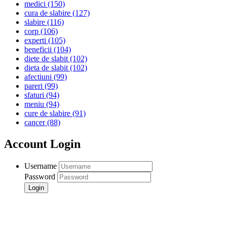
medici
(150)
cura de slabire
(127)
slabire
(116)
corp
(106)
experti
(105)
beneficii
(104)
diete de slabit
(102)
dieta de slabit
(102)
afectiuni
(99)
pareri
(99)
sfaturi
(94)
meniu
(94)
cure de slabire
(91)
cancer
(88)
Account Login
Username
Password