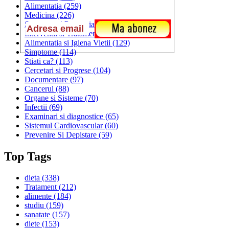
Alimentatia
(259)
Medicina
(226)
Sanatatea si Preventia
(170)
Interventii si Tratamente
(167)
Alimentatia si Igiena Vietii
(129)
Simptome
(114)
Stiati ca?
(113)
Cercetari si Progrese
(104)
Documentare
(97)
Cancerul
(88)
Organe si Sisteme
(70)
Infectii
(69)
Examinari si diagnostice
(65)
Sistemul Cardiovascular
(60)
Prevenire Si Depistare
(59)
Top Tags
dieta
(338)
Tratament
(212)
alimente
(184)
studiu
(159)
sanatate
(157)
diete
(153)