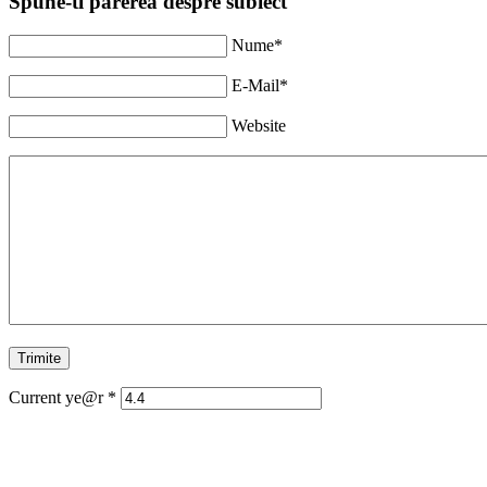
Spune-ti parerea despre subiect
Nume*
E-Mail*
Website
Current ye@r
*