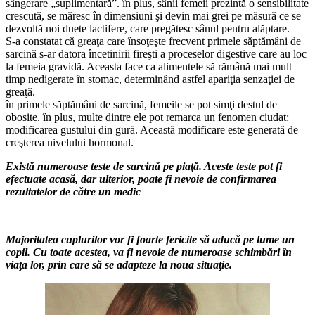
sângerare „suplimentară”. în plus, sânii femeii prezintă o sensibilitate
crescută, se măresc în dimensiuni şi devin mai grei pe măsură ce se
dezvoltă noi duete lactifere, care pregătesc sânul pentru alăptare.
S-a constatat că greaţa care însoţeşte frecvent primele săptă­mâni de
sarcină s-ar datora înce­tinirii fireşti a proceselor diges­tive care au loc
la femeia gra­vidă. Aceasta face ca alimentele să rămână mai mult
timp nedigerate în stomac, determinând astfel apariţia senzaţiei de
greaţă.
în primele săptămâni de sar­cină, femeile se pot simţi destul de
obosite. în plus, multe dintre ele pot remarca un fenomen ciu­dat:
modificarea gustului din gură. Această modificare este generată de
creşterea nivelului hormonal.
Există numeroase teste de sarcină pe piaţă. Aceste teste pot fi
efectuate acasă, dar ulterior, poate fi nevoie de confirmarea
rezultatelor de către un medic
Majoritatea cuplurilor vor fi foarte fericite să aducă pe lume un
copil. Cu toate acestea, va fi nevoie de numeroase schimbări în
viaţa lor, prin care să se adapteze la noua situaţie.