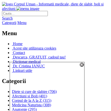
Corpul Uman - Informatii medicale, diete de slabit, boli si
afectiuni
Search
Categorii
Menu
Menu
Home
Acest site utilizeaza cookies
Contact
Descarca, GRATUIT, cadoul tau!
Dictionar medical
Dr. Cristina IANUC
Linkuri utile
Categorii
Diete si cure de slabire
(706)
Afectiuni si Boli
(401)
Corpul de la A la Z
(315)
Medicina Naturista
(308)
Anatomie
(295)