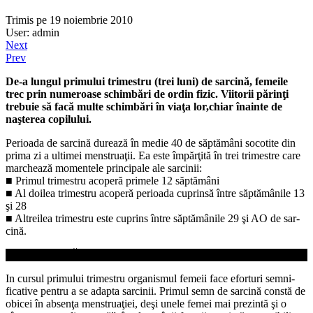
Trimis pe 19 noiembrie 2010
User: admin
Next
Prev
De-a lungul primului trimestru (trei luni) de sarcină, femeile
trec prin numeroase schimbări de ordin fizic. Viitorii părinţi
trebuie să facă multe schimbări în viaţa lor,chiar înainte de
naşterea copilului.
Perioada de sarcină durează în medie 40 de săptămâni socotite din
prima zi a ultimei menstruaţii. Ea este împărţită în trei trimestre care
marchează momentele prin­cipale ale sarcinii:
■ Primul trimestru acoperă pri­mele 12 săptămâni
■ Al doilea trimestru acoperă perioada cuprinsă între săptămâ­nile 13
şi 28
■ Altreilea trimestru este cuprins între săptămânile 29 şi AO de sar­
cină.
MODIFICĂRILE FIZICE DIN PRIMUL TRIMESTRU
In cursul primului trimestru orga­nismul femeii face eforturi semni­
ficative pentru a se adapta sarci­nii. Primul semn de sarcină constă de
obicei în absenţa menstruaţiei, deşi unele femei mai prezintă şi o