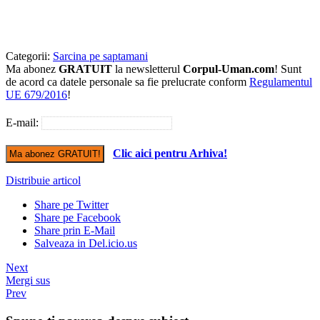
Categorii:
Sarcina pe saptamani
Ma abonez
GRATUIT
la newsletterul
Corpul-Uman.com
! Sunt
de acord ca datele personale sa fie prelucrate conform
Regulamentul
UE 679/2016
!
E-mail:
Clic aici pentru Arhiva!
Distribuie articol
Share pe Twitter
Share pe Facebook
Share prin E-Mail
Salveaza in Del.icio.us
Next
Mergi sus
Prev