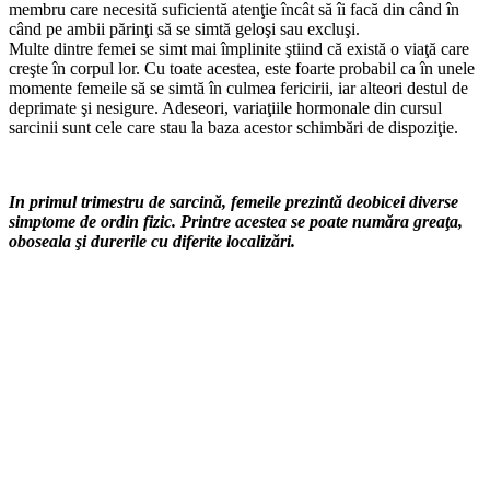
membru care necesită suficientă atenţie încât să îi facă din când în
când pe ambii părinţi să se simtă geloşi sau excluşi.
Multe dintre femei se simt mai împlinite ştiind că există o viaţă care
creşte în corpul lor. Cu toate acestea, este foarte probabil ca în unele
momente femeile să se simtă în culmea fericirii, iar alteori destul de
deprimate şi nesigure. Adeseori, variaţiile hormonale din cursul
sarcinii sunt cele care stau la baza acestor schimbări de dis­poziţie.
In primul trimestru de sarcină, femeile prezintă deobicei diverse
simptome de ordin fizic. Printre acestea se poate număra greaţa,
oboseala şi durerile cu diferite localizări.