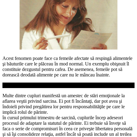
Acest fenomen poate face ca feme­ile afectate să respingă alimen­tele
şi băuturile care le plăceau în mod normal. Un exemplu obiş­nuit îl
constituie dezgustul pentru cafea. De asemenea, femeile pot să
dorească deodată alimente pe care nu le mâncau înainte.
REACŢII EMOŢIONALE AMESTECATE
Multe dintre cupluri manifestă un amestec de stări emoţionale la
aflarea veştii privind sarcina. Ei pot fi încântaţi, dar pot avea şi
îndoieli privind pregătirea lor pentru res­ponsabilităţile pe care le
implică rolul de părinte.
în cursul primului trimestru de sarcină, cuplurile încep adeseori
procesul de adaptare la statutul de părinte. Ei trebuie să înveţe să
faca o serie de compromisuri în ceea ce priveşte libertatea personală
şi să îşi consolideze relaţia, astfel încât să poată include un al treilea