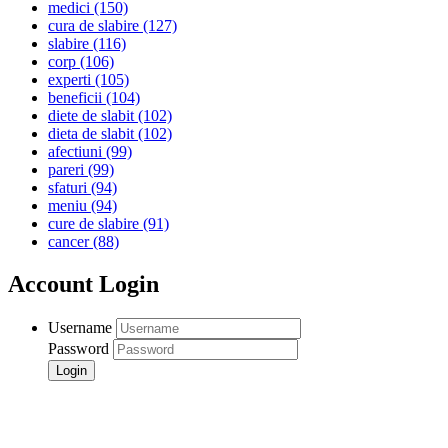
medici
(150)
cura de slabire
(127)
slabire
(116)
corp
(106)
experti
(105)
beneficii
(104)
diete de slabit
(102)
dieta de slabit
(102)
afectiuni
(99)
pareri
(99)
sfaturi
(94)
meniu
(94)
cure de slabire
(91)
cancer
(88)
Account Login
Username
Password