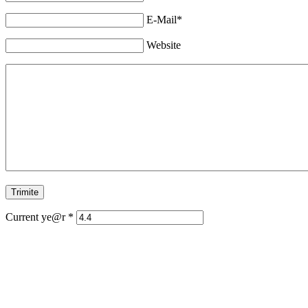
E-Mail*
Website
Current ye@r
*