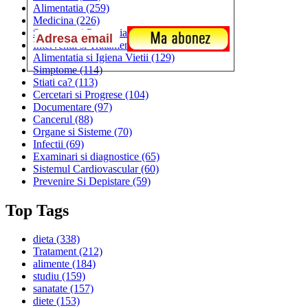
Alimentatia
(259)
Medicina
(226)
Sanatatea si Preventia
(170)
Interventii si Tratamente
(167)
Alimentatia si Igiena Vietii
(129)
Simptome
(114)
Stiati ca?
(113)
Cercetari si Progrese
(104)
Documentare
(97)
Cancerul
(88)
Organe si Sisteme
(70)
Infectii
(69)
Examinari si diagnostice
(65)
Sistemul Cardiovascular
(60)
Prevenire Si Depistare
(59)
Top Tags
dieta
(338)
Tratament
(212)
alimente
(184)
studiu
(159)
sanatate
(157)
diete
(153)