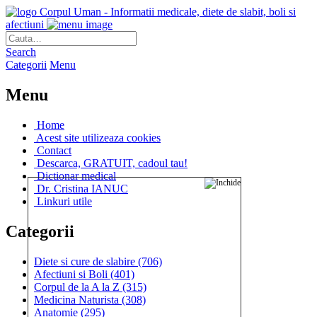
Corpul Uman - Informatii medicale, diete de slabit, boli si
afectiuni
Search
Categorii
Menu
Menu
Home
Acest site utilizeaza cookies
Contact
Descarca, GRATUIT, cadoul tau!
Dictionar medical
Dr. Cristina IANUC
Linkuri utile
Categorii
Diete si cure de slabire
(706)
Afectiuni si Boli
(401)
Corpul de la A la Z
(315)
Medicina Naturista
(308)
Anatomie
(295)