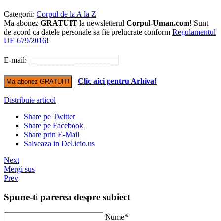
Categorii:
Corpul de la A la Z
Ma abonez
GRATUIT
la newsletterul
Corpul-Uman.com
! Sunt
de acord ca datele personale sa fie prelucrate conform
Regulamentul
UE 679/2016
!
E-mail:
Clic aici pentru Arhiva!
Distribuie articol
Share pe Twitter
Share pe Facebook
Share prin E-Mail
Salveaza in Del.icio.us
Next
Mergi sus
Prev
Spune-ti parerea despre subiect
Nume*