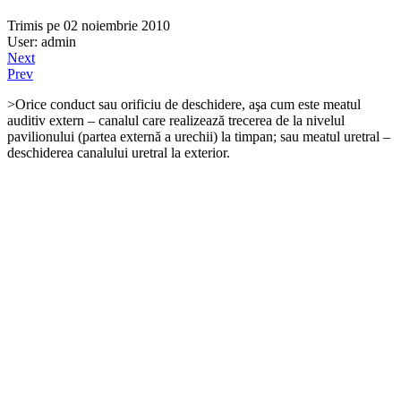
Trimis pe 02 noiembrie 2010
User: admin
Next
Prev
>
Orice conduct sau orificiu de deschidere, aşa cum este mea­tul
auditiv extern – canalul care realizează trecerea de la nive­lul
pavilionului (partea externă a urechii) la timpan; sau meatul uretral –
deschiderea canalului uretral la exterior.