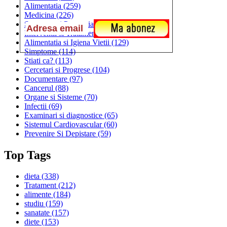
Alimentatia
(259)
Medicina
(226)
Sanatatea si Preventia
(170)
Interventii si Tratamente
(167)
Alimentatia si Igiena Vietii
(129)
Simptome
(114)
Stiati ca?
(113)
Cercetari si Progrese
(104)
Documentare
(97)
Cancerul
(88)
Organe si Sisteme
(70)
Infectii
(69)
Examinari si diagnostice
(65)
Sistemul Cardiovascular
(60)
Prevenire Si Depistare
(59)
Top Tags
dieta
(338)
Tratament
(212)
alimente
(184)
studiu
(159)
sanatate
(157)
diete
(153)