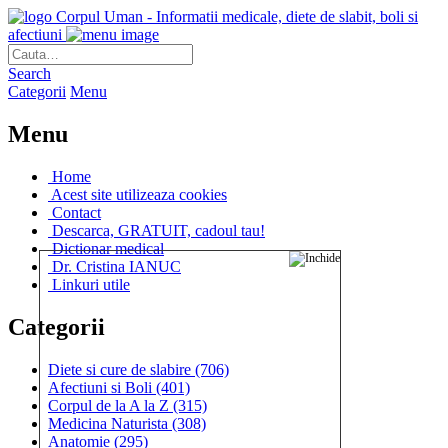
Corpul Uman - Informatii medicale, diete de slabit, boli si
afectiuni
Search
Categorii
Menu
Menu
Home
Acest site utilizeaza cookies
Contact
Descarca, GRATUIT, cadoul tau!
Dictionar medical
Dr. Cristina IANUC
Linkuri utile
Categorii
Diete si cure de slabire
(706)
Afectiuni si Boli
(401)
Corpul de la A la Z
(315)
Medicina Naturista
(308)
Anatomie
(295)