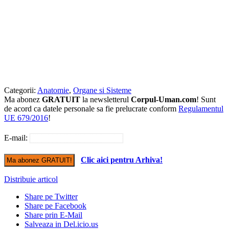
Categorii:
Anatomie
,
Organe si Sisteme
Ma abonez
GRATUIT
la newsletterul
Corpul-Uman.com
! Sunt
de acord ca datele personale sa fie prelucrate conform
Regulamentul
UE 679/2016
!
E-mail:
Clic aici pentru Arhiva!
Distribuie articol
Share pe Twitter
Share pe Facebook
Share prin E-Mail
Salveaza in Del.icio.us