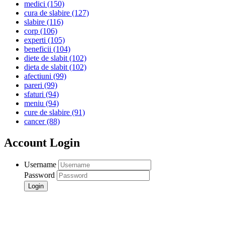
medici
(150)
cura de slabire
(127)
slabire
(116)
corp
(106)
experti
(105)
beneficii
(104)
diete de slabit
(102)
dieta de slabit
(102)
afectiuni
(99)
pareri
(99)
sfaturi
(94)
meniu
(94)
cure de slabire
(91)
cancer
(88)
Account Login
Username
Password